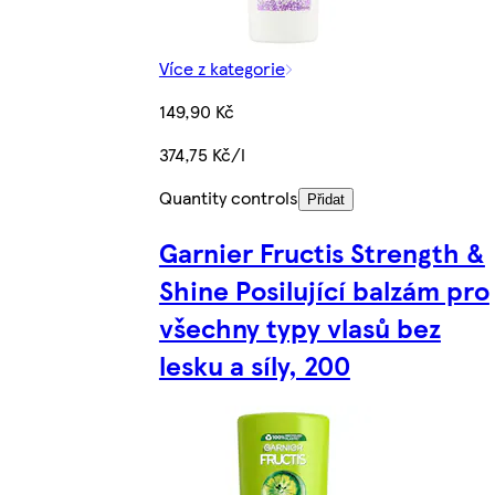
Více z kategorie
149,90 Kč
374,75 Kč/l
Quantity controls
Přidat
Garnier Fructis Strength &
Shine Posilující balzám pro
všechny typy vlasů bez
lesku a síly, 200