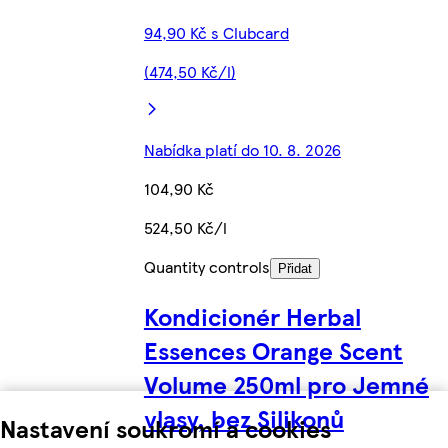
94,90 Kč s Clubcard
(474,50 Kč/l)
Nabídka platí do 10. 8. 2026
104,90 Kč
524,50 Kč/l
Quantity controls
Přidat
Kondicionér Herbal
Essences Orange Scent
Volume 250ml pro Jemné
vlasy, bez Silikonů
Nastavení soukromí a cookies