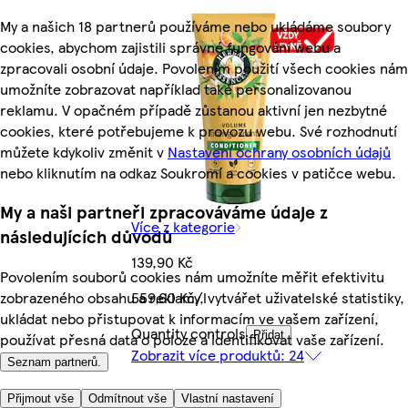
My a našich 18 partnerů používáme nebo ukládáme soubory
cookies, abychom zajistili správné fungování webu a
zpracovali osobní údaje. Povolením použití všech cookies nám
umožníte zobrazovat například také personalizovanou
reklamu. V opačném případě zůstanou aktivní jen nezbytné
cookies, které potřebujeme k provozu webu. Své rozhodnutí
můžete kdykoliv změnit v
Nastavení ochrany osobních údajů
nebo kliknutím na odkaz Soukromí a cookies v patičce webu.
My a naši partneři zpracováváme údaje z
Více z kategorie
následujících důvodů
139,90 Kč
Povolením souborů cookies nám umožníte měřit efektivitu
zobrazeného obsahu a reklamy, vytvářet uživatelské statistiky,
559,60 Kč/l
ukládat nebo přistupovat k informacím ve vašem zařízení,
Quantity controls
Přidat
používat přesná data o poloze a identifikovat vaše zařízení.
Zobrazit více produktů: 24
Seznam partnerů.
Přijmout vše
Odmítnout vše
Vlastní nastavení