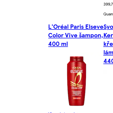
399,7
Quant
L'Oréal Paris Elseve
Syo
Color Vive šampon,
Ker
400 ml
kře
lám
44