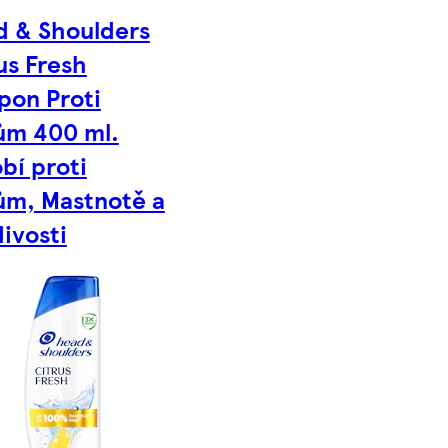
 & Shoulders
us Fresh
pon Proti
ům 400 ml.
bí proti
ům, Mastnotě a
ivosti