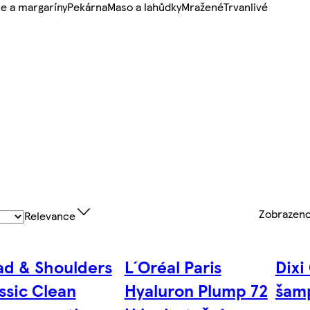
e a margaríny
Pekárna
Maso a lahůdky
Mražené
Trvanlivé
Zobrazen
Relevance
d & Shoulders
L´Oréal Paris
Dixi
ssic Clean
Hyaluron Plump 72
šam