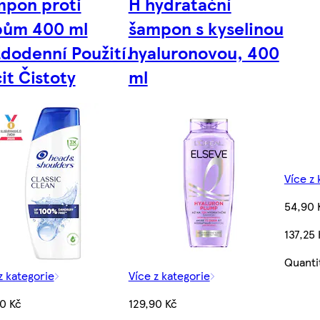
pon proti
H hydratační
pům 400 ml
šampon s kyselinou
dodenní Použití.
hyaluronovou, 400
it Čistoty
ml
Více z 
54,90 
137,25 
Quanti
z kategorie
Více z kategorie
0 Kč
129,90 Kč