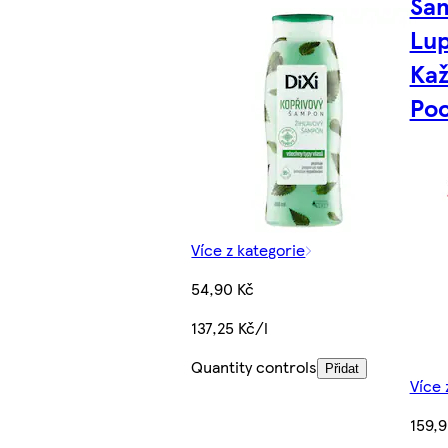
Šam
Lu
Kaž
Poc
Více z kategorie
54,90 Kč
137,25 Kč/l
Quantity controls
Přidat
Více 
159,9