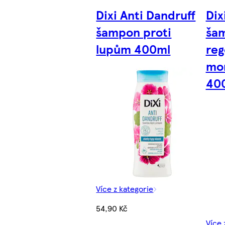
Dixi Anti Dandruff
Dix
šampon proti
ša
lupům 400ml
reg
mon
40
Více z kategorie
54,90 Kč
Více 