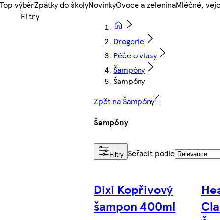
Top výběr
Zpátky do školy
Novinky
Ovoce a zelenina
Mléčné, vejc
Drogerie
Péče o vlasy
Šampóny
Šampóny
Zpět na Šampóny
Šampóny
Seřadit podle
Filtry
Dixi Kopřivový
Hea
šampon 400ml
Cla