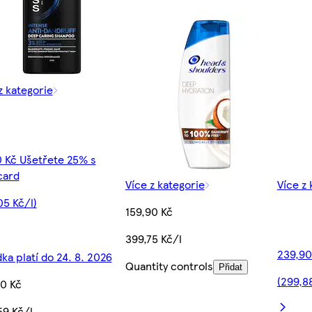
z kategorie
 Kč Ušetřete 25% s
card
Více z kategorie
Více z 
05 Kč/l)
159,90 Kč
399,75 Kč/l
239,90
ka platí do 24. 8. 2026
Quantity controls
Přidat
(299,88
0 Kč
59 Kč/l