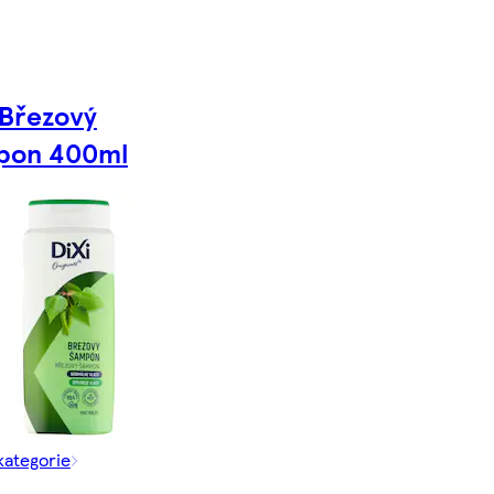
 Březový
pon 400ml
kategorie