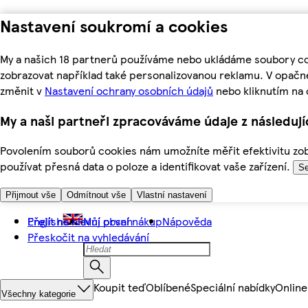
Nastavení soukromí a cookies
My a našich 18 partnerů používáme nebo ukládáme soubory coo
zobrazovat například také personalizovanou reklamu. V opačn
změnit v
Nastavení ochrany osobních údajů
nebo kliknutím na 
My a naši partneři zpracováváme údaje z následuj
Povolením souborů cookies nám umožníte měřit efektivitu zobr
používat přesná data o poloze a identifikovat vaše zařízení.
Se
Přijmout vše
Odmítnout vše
Vlastní nastavení
Přejít na hlavní obsah
English
Můj první nákup
Nápověda
Přeskočit na vyhledávání
Koupit teď
Oblíbené
Speciální nabídky
Online
Všechny kategorie