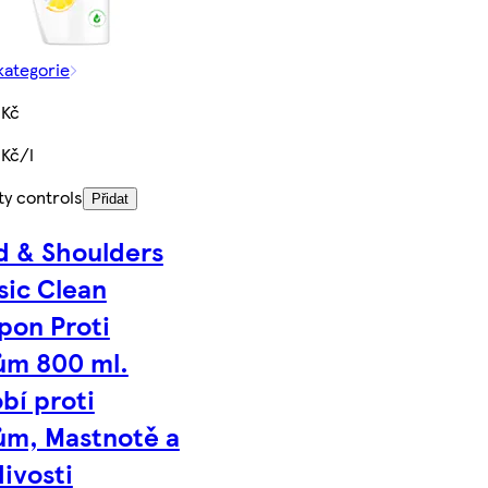
kategorie
 Kč
 Kč/l
ty controls
Přidat
 & Shoulders
sic Clean
pon Proti
ům 800 ml.
bí proti
ům, Mastnotě a
ivosti