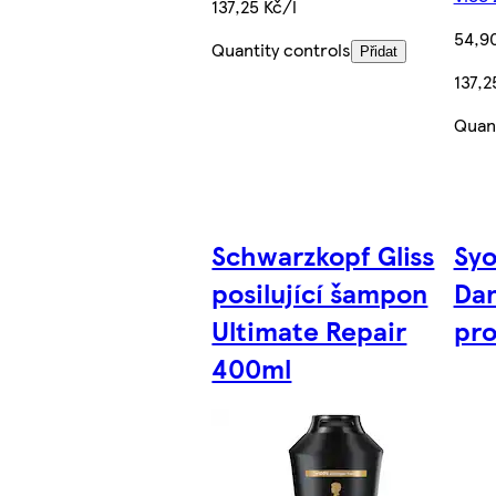
137,25 Kč/l
54,9
Quantity controls
Přidat
137,2
Quant
Schwarzkopf Gliss
Syo
posilující šampon
Dan
Ultimate Repair
pro
400ml