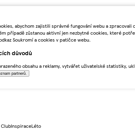
kies, abychom zajistili správné fungování webu a zpracovali 
ém případě zůstanou aktivní jen nezbytné cookies, které pot
odkaz Soukromí a cookies v patičce webu.
ících důvodů
azeného obsahu a reklamy, vytvářet uživatelské statistiky, uk
znam partnerů.
 Club
Inspirace
Léto