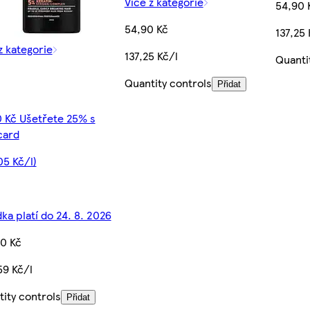
Více z kategorie
54,90 
54,90 Kč
137,25 
z kategorie
137,25 Kč/l
Quanti
Quantity controls
Přidat
 Kč Ušetřete 25% s
card
05 Kč/l)
ka platí do 24. 8. 2026
0 Kč
59 Kč/l
ity controls
Přidat