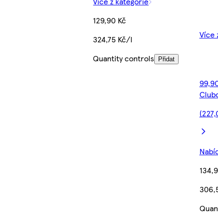
Více z kategorie
129,90 Kč
Více 
324,75 Kč/l
Quantity controls
Přidat
99,90
Club
(227,
Nabíd
134,9
306,
Quant