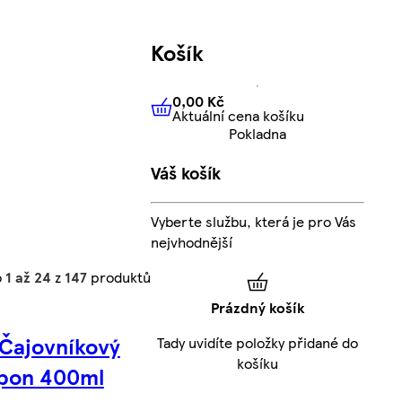
Košík
0,00 Kč
Aktuální cena košíku
0,00 Kč
Aktuální cena košíku
Pokladna
Váš košík
Vyberte službu, která je pro Vás
nejvhodnější
o
1 až 24
z
147
produktů
Prázdný košík
 Čajovníkový
Tady uvidíte položky přidané do
košíku
pon 400ml