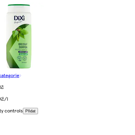
kategorie
Kč
Kč/l
ty controls
Přidat