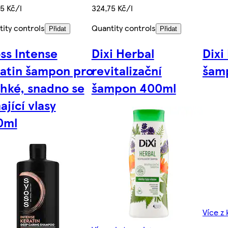
5 Kč/l
324,75 Kč/l
ity controls
Quantity controls
Přidat
Přidat
ss Intense
Dixi Herbal
Dixi
atin šampon pro
revitalizační
šam
hké, snadno se
šampon 400ml
ající vlasy
0ml
Více z 