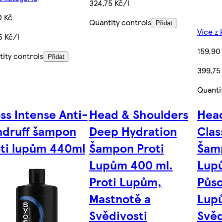
324,75 Kč/l
0 Kč
Quantity controls
Přidat
Více z 
5 Kč/l
159,90
ity controls
Přidat
399,75
Quanti
ss Intense Anti-
Head & Shoulders
Head
druff šampon
Deep Hydration
Clas
ti lupům 440ml
Šampon Proti
Šam
Lupům 400 ml.
Lup
Proti Lupům,
Půso
Mastnotě a
Lup
Svědivosti
Svěd