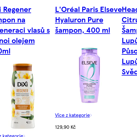
i Regener
L'Oréal Paris Elseve
Head
mpon na
Hyaluron Pure
Citr
eneraci vlasů s
šampon, 400 ml
Šam
oi olejem
Lup
0ml
Půso
Lup
Svěd
Více z kategorie
129,90 Kč
z kategorie