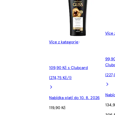
Více 
Více z kategorie
99,90
Club
109,90 Kč s Clubcard
(227,
(274,75 Kč/l)
Nabíd
Nabídka platí do 10. 8. 2026
134,9
119,90 Kč
306,