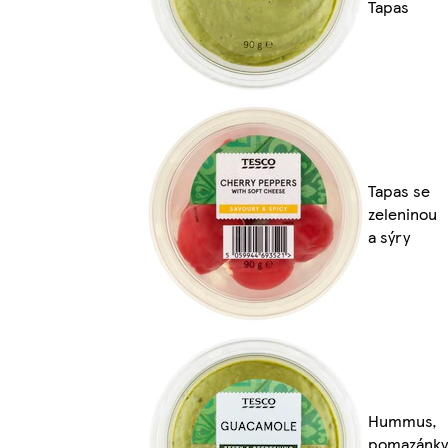
Tapas
Tapas se
zeleninou
a sýry
Hummus,
pomazánky