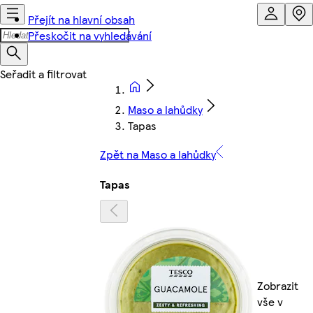
Přejít na hlavní obsah
Přeskočit na vyhledávání
Maso a lahůdky
Tapas
Zpět na Maso a lahůdky
Tapas
Zobrazit
vše v