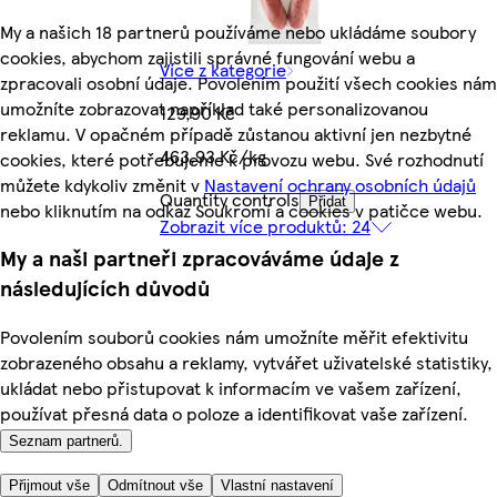
My a našich 18 partnerů používáme nebo ukládáme soubory
cookies, abychom zajistili správné fungování webu a
Více z kategorie
zpracovali osobní údaje. Povolením použití všech cookies nám
umožníte zobrazovat například také personalizovanou
129,90 Kč
reklamu. V opačném případě zůstanou aktivní jen nezbytné
463,93 Kč/kg
cookies, které potřebujeme k provozu webu. Své rozhodnutí
můžete kdykoliv změnit v
Nastavení ochrany osobních údajů
Quantity controls
Přidat
nebo kliknutím na odkaz Soukromí a cookies v patičce webu.
Zobrazit více produktů: 24
My a naši partneři zpracováváme údaje z
následujících důvodů
Povolením souborů cookies nám umožníte měřit efektivitu
zobrazeného obsahu a reklamy, vytvářet uživatelské statistiky,
ukládat nebo přistupovat k informacím ve vašem zařízení,
používat přesná data o poloze a identifikovat vaše zařízení.
Seznam partnerů.
Přijmout vše
Odmítnout vše
Vlastní nastavení