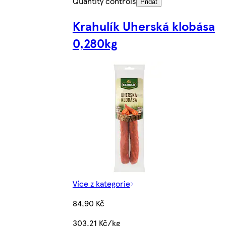
Quantity controls
Přidat
Krahulík Uherská klobása
0,280kg
Více z kategorie
84,90 Kč
303,21 Kč/kg