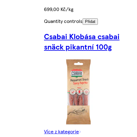
699,00 Kč/kg
Quantity controls
Přidat
Csabai Klobása csabai
snäck pikantní 100g
Více z kategorie