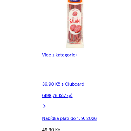
Více z kategorie
39,90 Kč s Clubcard
(498,75 Kč/kg)
Nabídka platí do 1. 9. 2026
49,90 Kč