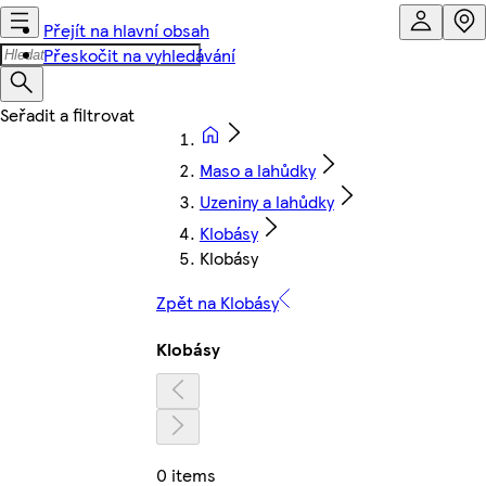
Přejít na hlavní obsah
Přeskočit na vyhledávání
Maso a lahůdky
Uzeniny a lahůdky
Klobásy
Klobásy
Zpět na Klobásy
Klobásy
0 items