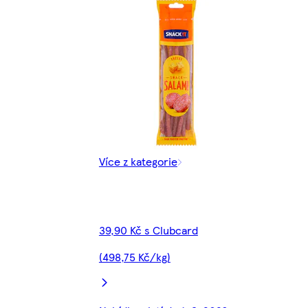
Více z kategorie
39,90 Kč s Clubcard
(498,75 Kč/kg)