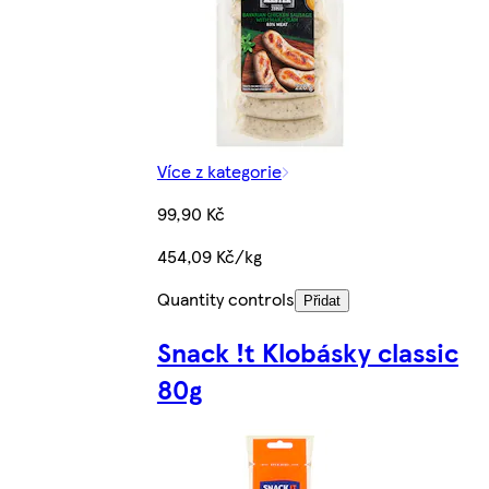
Více z kategorie
99,90 Kč
454,09 Kč/kg
Quantity controls
Přidat
Snack !t Klobásky classic
80g