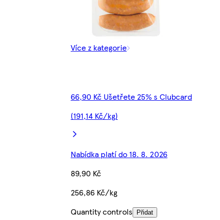
Více z kategorie
66,90 Kč Ušetřete 25% s Clubcard
(191,14 Kč/kg)
Nabídka platí do 18. 8. 2026
89,90 Kč
256,86 Kč/kg
Quantity controls
Přidat