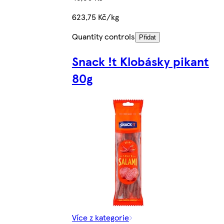
623,75 Kč/kg
Quantity controls
Přidat
Snack !t Klobásky pikant
80g
Více z kategorie