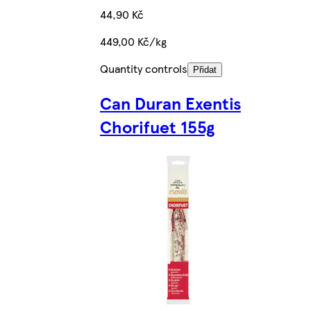
44,90 Kč
449,00 Kč/kg
Quantity controls
Přidat
Can Duran Exentis
Chorifuet 155g