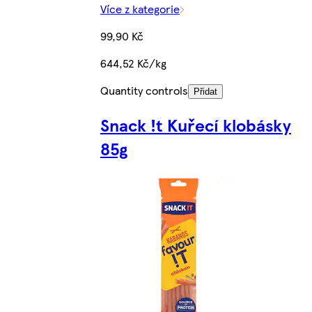
Více z kategorie
99,90 Kč
644,52 Kč/kg
Quantity controls
Přidat
Snack !t Kuřecí klobásky
85g