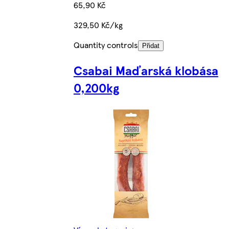
65,90 Kč
329,50 Kč/kg
Quantity controls
Přidat
Csabai Maďarská klobása
0,200kg