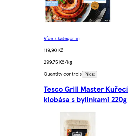
Více z kategorie
119,90 Kč
299,75 Kč/kg
Quantity controls
Přidat
Tesco Grill Master Kuřecí
klobása s bylinkami 220g