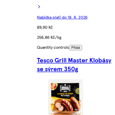
Nabídka platí do 18. 8. 2026
89,90 Kč
256,86 Kč/kg
Quantity controls
Přidat
Tesco Grill Master Klobásy
se sýrem 350g