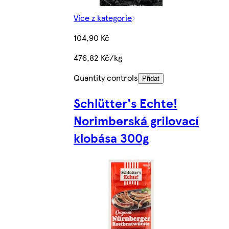
Více z kategorie
104,90 Kč
476,82 Kč/kg
Quantity controls
Přidat
Schlütter's Echte!
Norimberská grilovací
klobása 300g