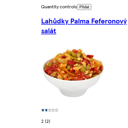
Quantity controls
Přidat
Lahůdky Palma Feferonový
salát
2 (2)