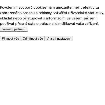
Povolením souborů cookies nám umožníte měřit efektivitu
zobrazeného obsahu a reklamy, vytvářet uživatelské statistiky,
ukládat nebo přistupovat k informacím ve vašem zařízení,
používat přesná data o poloze a identifikovat vaše zařízení.
Seznam partnerů.
Přijmout vše
Odmítnout vše
Vlastní nastavení
Užitečné odkazy
Cena
Nakupujte online bezpečně
Podmínky používání
Soukromí a cookies