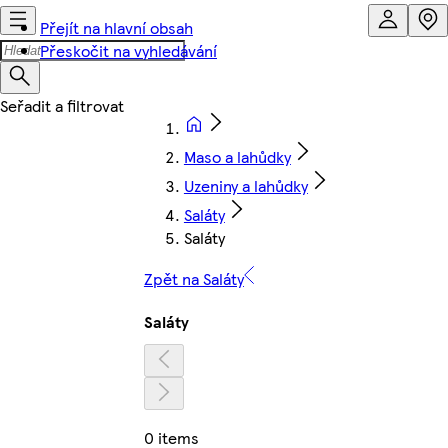
Přejít na hlavní obsah
Přeskočit na vyhledávání
Maso a lahůdky
Uzeniny a lahůdky
Saláty
Saláty
Zpět na Saláty
Saláty
0 items