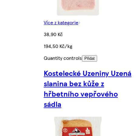
Více z kategorie
38,90 Kč
194,50 Kč/kg
Quantity controls
Přidat
Kostelecké Uzeniny Uzená
slanina bez kůže z
hřbetního vepřového
sádla