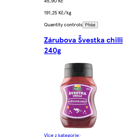
45,90 Kč
191,25 Kč/kg
Quantity controls
Přidat
Zárubova Švestka chilli
240g
Více z kategorie