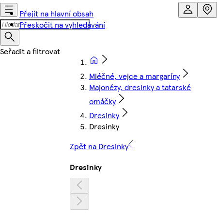
Přejít na hlavní obsah
Přeskočit na vyhledávání
Mléčné, vejce a margaríny
Majonézy, dresinky a tatarské
omáčky
Dresinky
Dresinky
Zpět na Dresinky
Dresinky