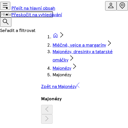
Přejít na hlavní obsah
Přeskočit na vyhledávání
Mléčné, vejce a margaríny
Majonézy, dresinky a tatarské
omáčky
Majonézy
Majonézy
Zpět na Majonézy
Majonézy