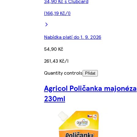
34,90 Kč s Clubcard
(166,19 Kč/l)
Nabídka platí do 1. 9. 2026
54,90 Kč
261,43 Kč/l
Quantity controls
Přidat
Agricol Poličanka majonéza
230ml