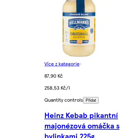
Více z kategorie
87,90 Kč
258,53 Kč/l
Quantity controls
Přidat
Heinz Kebab pikantní
majonézová omáčka s
bylinkami 225g