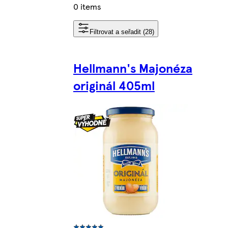
0 items
Filtrovat a seřadit (28)
Hellmann's Majonéza
originál 405ml