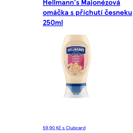
Hellmann's Majonézová
omáčka s příchutí česneku
250ml
59,90 Kč s Clubcard