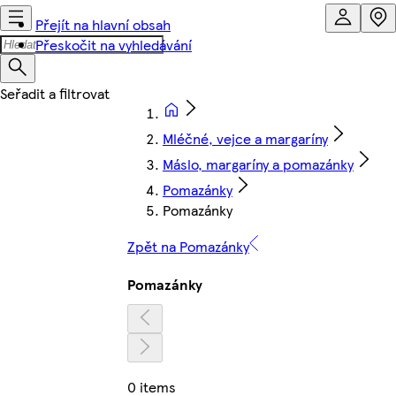
Přejít na hlavní obsah
Přeskočit na vyhledávání
Mléčné, vejce a margaríny
Máslo, margaríny a pomazánky
Pomazánky
Pomazánky
Zpět na Pomazánky
Pomazánky
0 items