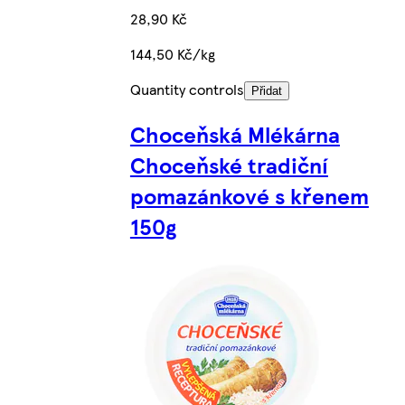
28,90 Kč
144,50 Kč/kg
Quantity controls
Přidat
Choceňská Mlékárna
Choceňské tradiční
pomazánkové s křenem
150g