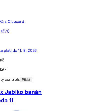
Kč s Clubcard
 Kč/l)
a platí do 11. 8. 2026
 Kč
Kč/l
ty controls
Přidat
ax Jablko banán
da 1l