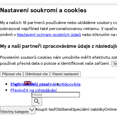
Nastavení soukromí a cookies
My a našich 18 partnerů používáme nebo ukládáme soubory coo
zobrazovat například také personalizovanou reklamu. V opačn
změnit v
Nastavení ochrany osobních údajů
nebo kliknutím na 
My a naši partneři zpracováváme údaje z následuj
Povolením souborů cookies nám umožníte měřit efektivitu zobr
používat přesná data o poloze a identifikovat vaše zařízení.
Se
Přijmout vše
Odmítnout vše
Vlastní nastavení
Přejít na hlavní obsah
English
Můj první nákup
Nápověda
Přeskočit na vyhledávání
Koupit teď
Oblíbené
Speciální nabídky
Online
Všechny kategorie