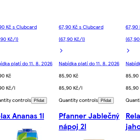
90 Kč s Clubcard
67,90 Kč s Clubcard
67,90 
,90 Kč/l)
(67,90 Kč/l)
(67,90
ídka platí do 11. 8. 2026
Nabídka platí do 11. 8. 2026
Nabídk
90 Kč
85,90 Kč
85,90
90 Kč/l
85,90 Kč/l
85,90 
ntity controls
Quantity controls
Quanti
Přidat
Přidat
lax Ananas 1l
Pfanner Jablečný
Rel
nápoj 2l
jaho