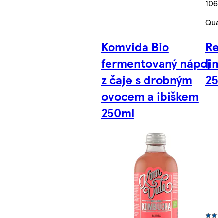
106
Qua
Komvida Bio
Re
fermentovaný nápoj
li
z čaje s drobným
2
ovocem a ibiškem
250ml