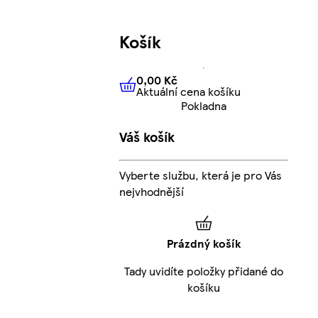
Košík
0,00 Kč
Aktuální cena košíku
0,00 Kč
Aktuální cena košíku
Pokladna
Váš košík
Vyberte službu, která je pro Vás
nejvhodnější
Prázdný košík
Tady uvidíte položky přidané do
košíku