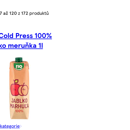
7 až 120
z
172
produktů
 Cold Press 100%
ko meruňka 1l
 kategorie