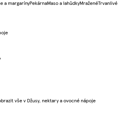
e a margaríny
Pekárna
Maso a lahůdky
Mražené
Trvanlivé
poje
e
brazit vše v Džusy, nektary a ovocné nápoje