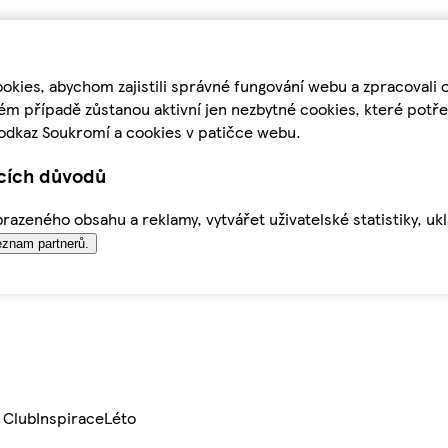
kies, abychom zajistili správné fungování webu a zpracovali 
ém případě zůstanou aktivní jen nezbytné cookies, které pot
odkaz Soukromí a cookies v patičce webu.
ících důvodů
azeného obsahu a reklamy, vytvářet uživatelské statistiky, uk
znam partnerů.
 Club
Inspirace
Léto