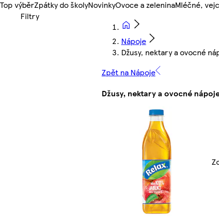
Top výběr
Zpátky do školy
Novinky
Ovoce a zelenina
Mléčné, vejc
Nápoje
Džusy, nektary a ovocné ná
Zpět na Nápoje
Džusy, nektary a ovocné nápoj
Zo