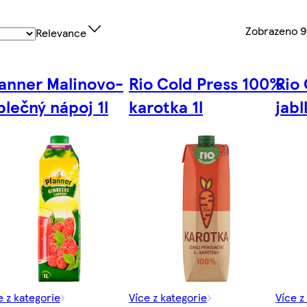
Zobrazeno
9
Relevance
anner Malinovo-
Rio Cold Press 100%
Rio
blečný nápoj 1l
karotka 1l
jabl
e z kategorie
Více z kategorie
Více z