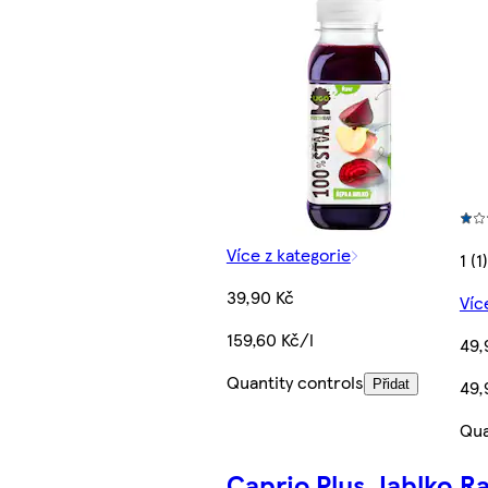
Více z kategorie
1 (1)
39,90 Kč
Víc
159,60 Kč/l
49,
Quantity controls
49,
Přidat
Qua
Caprio Plus Jablko
Ra