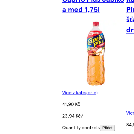
a med 1,75l
Pi
šť
dr
Více z kategorie
41,90 Kč
Víc
23,94 Kč/l
84,
Quantity controls
Přidat