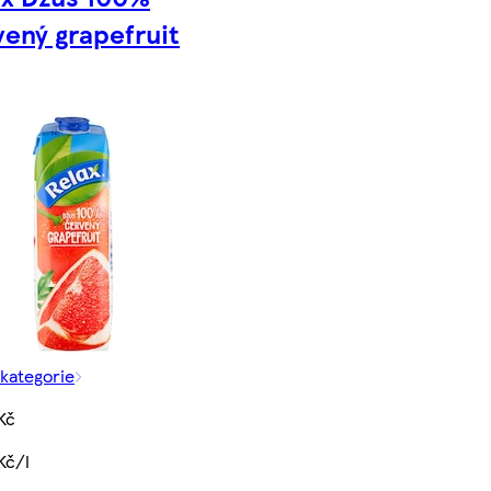
vený grapefruit
 kategorie
Kč
Kč/l