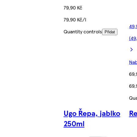
79,90 Kč
79,90 Kč/l
49,
Quantity controls
Přidat
(49
Nab
69,
69,
Qua
Ugo Řepa, jablko
Re
250ml