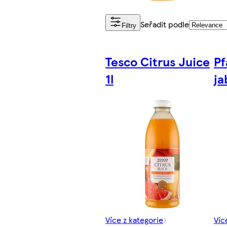
Seřadit podle
Filtry
Tesco Citrus Juice
Pf
1l
ja
Více z kategorie
Víc