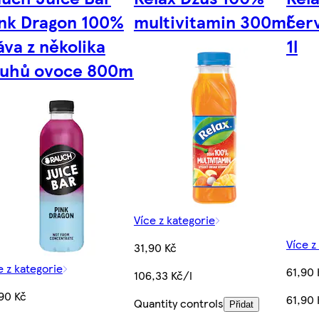
nk Dragon 100%
multivitamin 300ml
čer
áva z několika
1l
uhů ovoce 800ml
Více z kategorie
Více z
31,90 Kč
e z kategorie
61,90 
106,33 Kč/l
90 Kč
61,90 
Quantity controls
Přidat