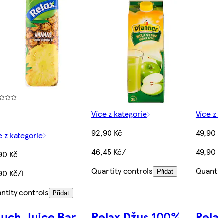
Více z kategorie
Více z
92,90 Kč
49,90
e z kategorie
46,45 Kč/l
49,90 
90 Kč
Quantity controls
Quanti
90 Kč/l
Přidat
ntity controls
Přidat
uch Juice Bar
Relax Džus 100%
Rel