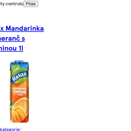
ty controls
Přidat
ax Mandarinka
eranč s
inou 1l
 kategorie