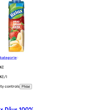
 kategorie
 Kč
Kč/l
ty controls
Přidat
ax Džus 100%