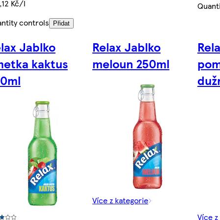
,12 Kč/l
Quanti
ntity controls
Přidat
lax Jablko
Relax Jablko
Rel
metka kaktus
meloun 250ml
pom
50ml
dužn
Více z kategorie
Více z