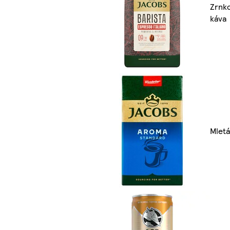
Zrnk
káva
Mletá