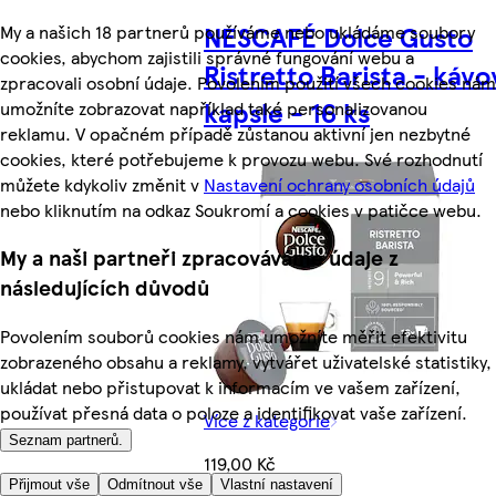
NESCAFÉ Dolce Gusto
My a našich 18 partnerů používáme nebo ukládáme soubory
cookies, abychom zajistili správné fungování webu a
Ristretto Barista - kávo
zpracovali osobní údaje. Povolením použití všech cookies nám
kapsle - 16 ks
umožníte zobrazovat například také personalizovanou
reklamu. V opačném případě zůstanou aktivní jen nezbytné
cookies, které potřebujeme k provozu webu. Své rozhodnutí
můžete kdykoliv změnit v
Nastavení ochrany osobních údajů
nebo kliknutím na odkaz Soukromí a cookies v patičce webu.
My a naši partneři zpracováváme údaje z
následujících důvodů
Povolením souborů cookies nám umožníte měřit efektivitu
zobrazeného obsahu a reklamy, vytvářet uživatelské statistiky,
ukládat nebo přistupovat k informacím ve vašem zařízení,
používat přesná data o poloze a identifikovat vaše zařízení.
Více z kategorie
Seznam partnerů.
119,00 Kč
Přijmout vše
Odmítnout vše
Vlastní nastavení