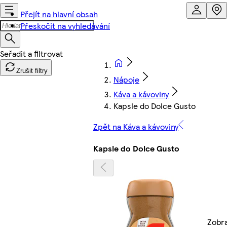
Přejít na hlavní obsah
Přeskočit na vyhledávání
Zrušit filtry
Nápoje
Káva a kávoviny
Kapsle do Dolce Gusto
Zpět na Káva a kávoviny
Kapsle do Dolce Gusto
Zobra