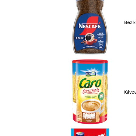
Bez k
Kávov