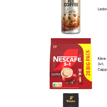
Ledo
Káva 
3v1,
Capp