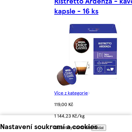
Ristretto Ardenza - ká
kapsle - 16 ks
Více z kategorie
119,00 Kč
1 144,23 Kč/kg
Nastavení soukromí a cookies
Quantity controls
Přidat