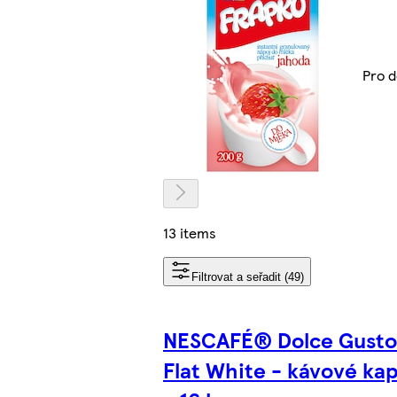
Pro d
13 items
Filtrovat a seřadit (49)
NESCAFÉ® Dolce Gust
Flat White - kávové kap