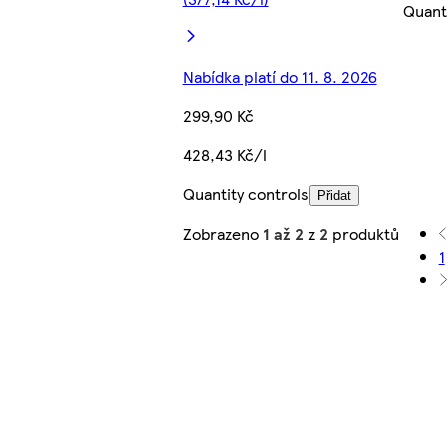
Quanti
Nabídka platí do 11. 8. 2026
299,90 Kč
428,43 Kč/l
Quantity controls
Přidat
Zobrazeno
1 až 2
z
2
produktů
1