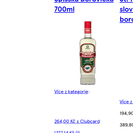
700ml
slo
bor
Více z kategorie
Více z
194,9
264,00 Kč s Clubcard
389,8
(377,14 Kč/l)