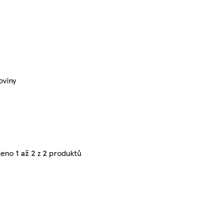
oviny
zeno
1 až 2
z
2
produktů