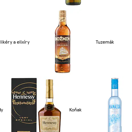
ikéry a elixíry
Tuzemák
dy
Koňak