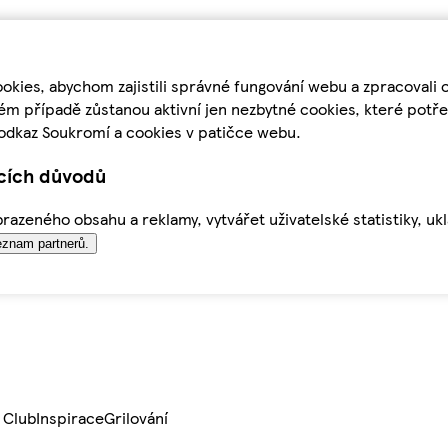
kies, abychom zajistili správné fungování webu a zpracovali 
ém případě zůstanou aktivní jen nezbytné cookies, které pot
odkaz Soukromí a cookies v patičce webu.
ících důvodů
azeného obsahu a reklamy, vytvářet uživatelské statistiky, uk
znam partnerů.
 Club
Inspirace
Grilování