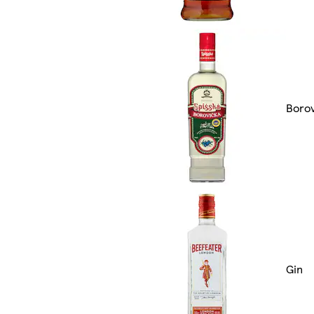
Borov
Gin