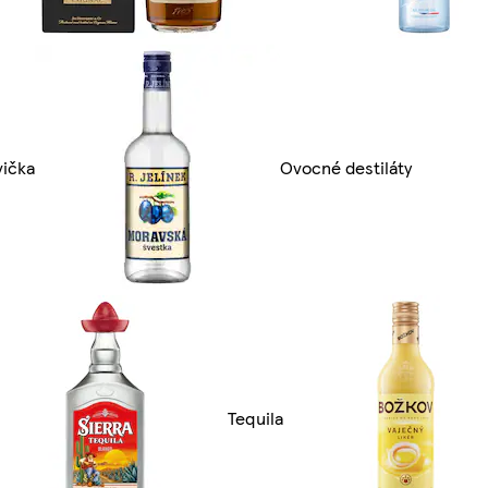
ička
Ovocné destiláty
Tequila