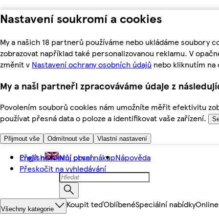
Nastavení soukromí a cookies
My a našich 18 partnerů používáme nebo ukládáme soubory coo
zobrazovat například také personalizovanou reklamu. V opačn
změnit v
Nastavení ochrany osobních údajů
nebo kliknutím na 
My a naši partneři zpracováváme údaje z následuj
Povolením souborů cookies nám umožníte měřit efektivitu zobr
používat přesná data o poloze a identifikovat vaše zařízení.
Se
Přijmout vše
Odmítnout vše
Vlastní nastavení
Přejít na hlavní obsah
English
Můj první nákup
Nápověda
Přeskočit na vyhledávání
Koupit teď
Oblíbené
Speciální nabídky
Online
Všechny kategorie