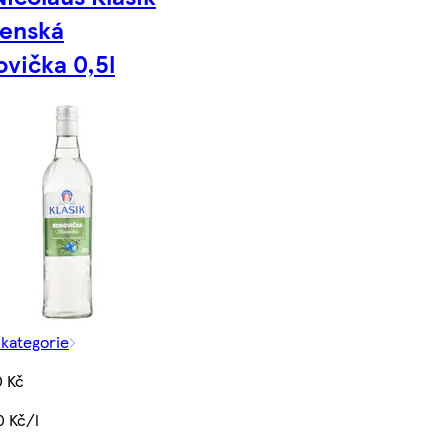
venská
ovička 0,5l
 kategorie
0 Kč
0 Kč/l