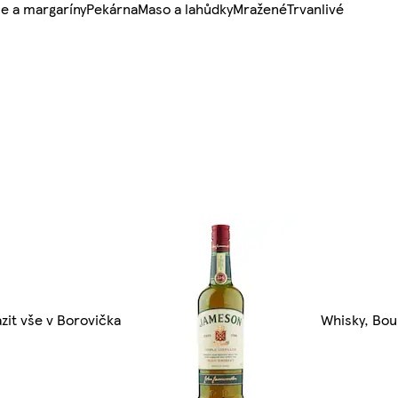
e a margaríny
Pekárna
Maso a lahůdky
Mražené
Trvanlivé
zit vše v Borovička
Whisky, Bour