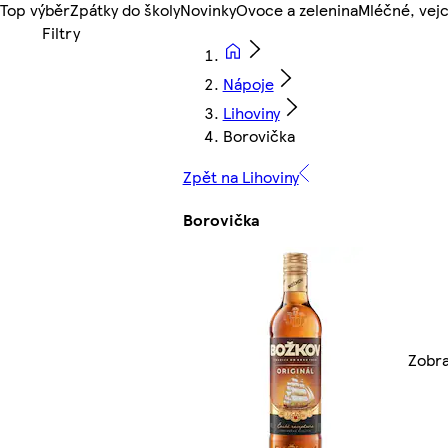
Top výběr
Zpátky do školy
Novinky
Ovoce a zelenina
Mléčné, vejc
Nápoje
Lihoviny
Borovička
Zpět na Lihoviny
Borovička
Zobra