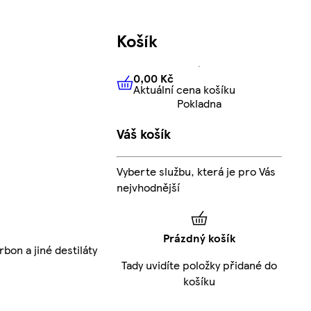
Košík
0,00 Kč
Aktuální cena košíku
0,00 Kč
Aktuální cena košíku
Pokladna
Váš košík
Vyberte službu, která je pro Vás
nejvhodnější
Prázdný košík
bon a jiné destiláty
Tady uvidíte položky přidané do
košíku