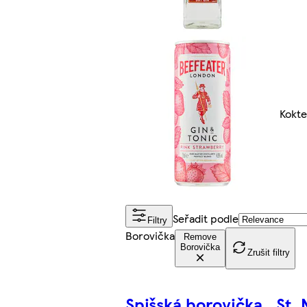
Kokte
Seřadit podle
Filtry
Borovička
Remove
Borovička
Zrušit filtry
Spišská borovička
St. 