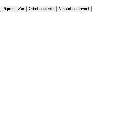
Přijmout vše
Odmítnout vše
Vlastní nastavení
Užitečné odkazy
Cena
Nakupujte online bezpečně
Podmínky používání
Soukromí a cookies
O nás
Přístupnost
Podívejte se, kam doručujeme
Poplatek za službu