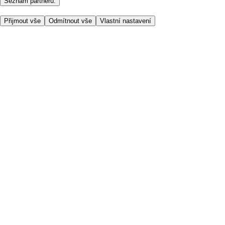
Seznam partnerů.
Přijmout vše
Odmítnout vše
Vlastní nastavení
Užitečné odkazy
Cena
Nakupujte online bezpečně
Podmínky používání
Soukromí a cookies
O nás
Přístupnost
Podívejte se, kam doručujeme
Poplatek za službu