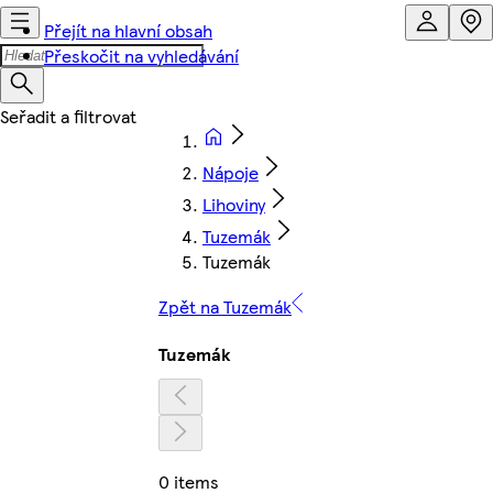
Přejít na hlavní obsah
Přeskočit na vyhledávání
Nápoje
Lihoviny
Tuzemák
Tuzemák
Zpět na Tuzemák
Tuzemák
0 items