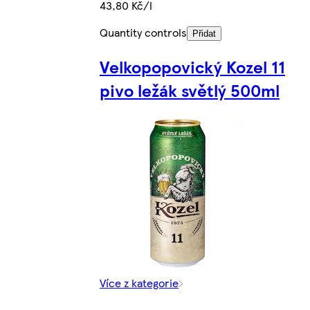
43,80 Kč/l
Quantity controls
Přidat
Velkopopovický Kozel 11
pivo ležák světlý 500ml
Více z kategorie