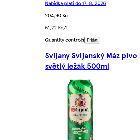
Nabídka platí do 17. 8. 2026
204,90 Kč
51,22 Kč/l
Quantity controls
Přidat
Svijany Svijanský Máz pivo
světlý ležák 500ml