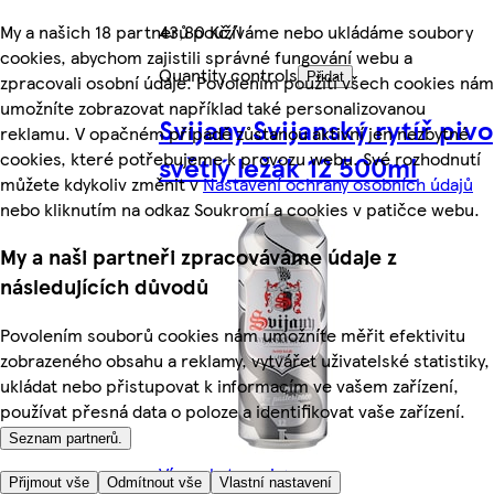
My a našich 18 partnerů používáme nebo ukládáme soubory
43,80 Kč/l
cookies, abychom zajistili správné fungování webu a
Quantity controls
Přidat
zpracovali osobní údaje. Povolením použití všech cookies nám
umožníte zobrazovat například také personalizovanou
Svijany Svijanský rytíř pivo
reklamu. V opačném případě zůstanou aktivní jen nezbytné
cookies, které potřebujeme k provozu webu. Své rozhodnutí
světlý ležák 12 500ml
můžete kdykoliv změnit v
Nastavení ochrany osobních údajů
nebo kliknutím na odkaz Soukromí a cookies v patičce webu.
My a naši partneři zpracováváme údaje z
následujících důvodů
Povolením souborů cookies nám umožníte měřit efektivitu
zobrazeného obsahu a reklamy, vytvářet uživatelské statistiky,
ukládat nebo přistupovat k informacím ve vašem zařízení,
používat přesná data o poloze a identifikovat vaše zařízení.
Seznam partnerů.
Více z kategorie
Přijmout vše
Odmítnout vše
Vlastní nastavení