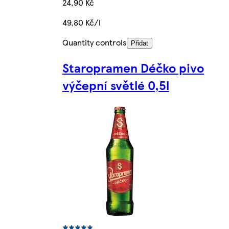
24,90 Kč
49,80 Kč/l
Quantity controls
Přidat
Staropramen Déčko pivo
výčepní světlé 0,5l