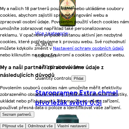
My a našich 18 partnerů používáme nebo ukládáme soubory
cookies, abychom zajistili správné fungování webu a
zpracovali osobní údaje. Povolením použití všech cookies nám
umožníte zobrazovat například také personalizovanou
Více z kategorie
reklamu. V opačném případě zůstanou aktivní jen nezbytné
cookies, které potřebujeme k provozu webu. Své rozhodnutí
25,90 Kč
můžete kdykoliv změnit v
Nastavení ochrany osobních údajů
nebo kliknutím na odkaz Soukromí a cookies v patičce webu.
51,80 Kč/l
My a naši partneři zpracováváme údaje z
+ 3,00 Kč záloha / lahev
následujících důvodů
Quantity controls
Přidat
Povolením souborů cookies nám umožníte měřit efektivitu
Staropramen Extra chmel
zobrazeného obsahu a reklamy, vytvářet uživatelské statistiky,
pivo ležák světlý 0,5l
ukládat nebo přistupovat k informacím ve vašem zařízení,
používat přesná data o poloze a identifikovat vaše zařízení.
Seznam partnerů.
Přijmout vše
Odmítnout vše
Vlastní nastavení