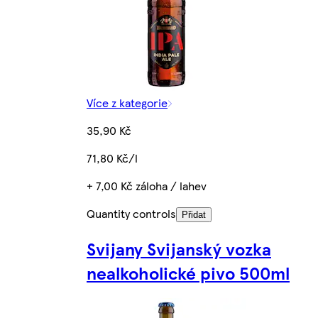
Více z kategorie
35,90 Kč
71,80 Kč/l
+ 7,00 Kč záloha / lahev
Quantity controls
Přidat
Svijany Svijanský vozka
nealkoholické pivo 500ml