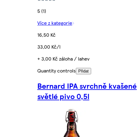
5 (1)
Více z kategorie
16,50 Kč
33,00 Kč/l
+ 3,00 Kč záloha / lahev
Quantity controls
Přidat
Bernard IPA svrchně kvašené
světlé pivo 0,5l