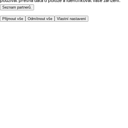
používat přesná data o poloze a identifikovat vaše zařízení.
Seznam partnerů.
Přijmout vše
Odmítnout vše
Vlastní nastavení
Užitečné odkazy
Cena
Nakupujte online bezpečně
Podmínky používání
Soukromí a cookies
O nás
Přístupnost
Podívejte se, kam doručujeme