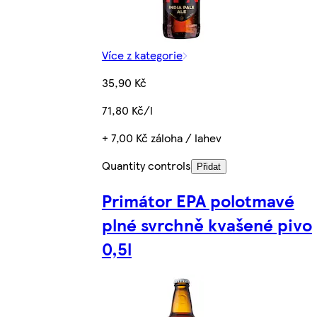
Více z kategorie
35,90 Kč
71,80 Kč/l
+ 7,00 Kč záloha / lahev
Quantity controls
Přidat
Primátor EPA polotmavé
plné svrchně kvašené pivo
0,5l