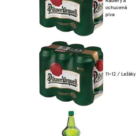
Radlery a
ochucená
piva
11-12 / Ležáky