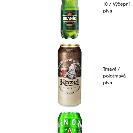
10 / Výčepní
piva
Tmavá /
polotmavá
piva