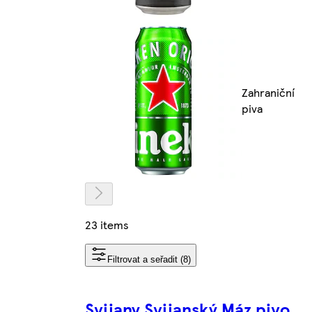
Zahraniční
piva
23 items
Filtrovat a seřadit (8)
Svijany Svijanský Máz pivo