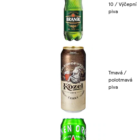
10 / Výčepní
piva
Tmavá /
polotmavá
piva