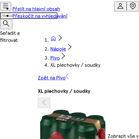
Přejít na hlavní obsah
Přeskočit na vyhledávání
Nápoje
Pivo
XL plechovky / soudky
Zpět na Pivo
XL plechovky / soudky
Zobrazit vše v