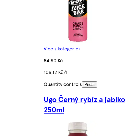
Více z kategorie
84,90 Kč
106,12 Kč/l
Quantity controls
Přidat
Ugo Černý rybíz a jablko
250ml