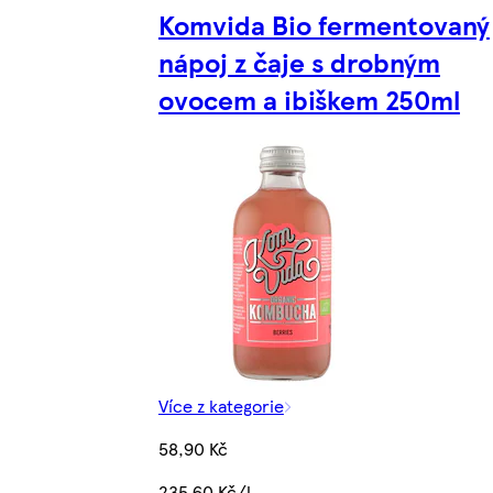
Komvida Bio fermentovaný
nápoj z čaje s drobným
ovocem a ibiškem 250ml
Více z kategorie
58,90 Kč
235,60 Kč/l