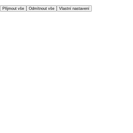
Přijmout vše
Odmítnout vše
Vlastní nastavení
Užitečné odkazy
Cena
Nakupujte online bezpečně
Podmínky používání
Soukromí a cookies
O nás
Přístupnost
Podívejte se, kam doručujeme
Poplatek za službu