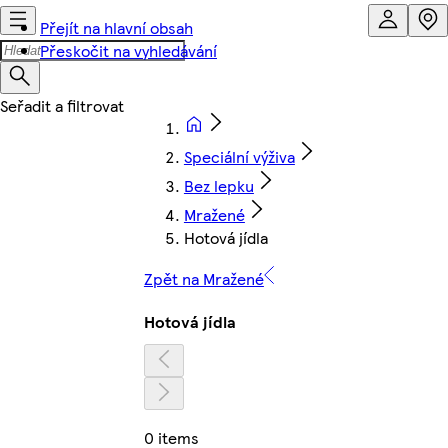
Přejít na hlavní obsah
Přeskočit na vyhledávání
Speciální výživa
Bez lepku
Mražené
Hotová jídla
Zpět na Mražené
Hotová jídla
0 items