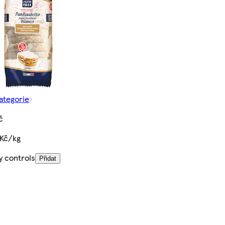
kategorie
č
 Kč/kg
y controls
Přidat