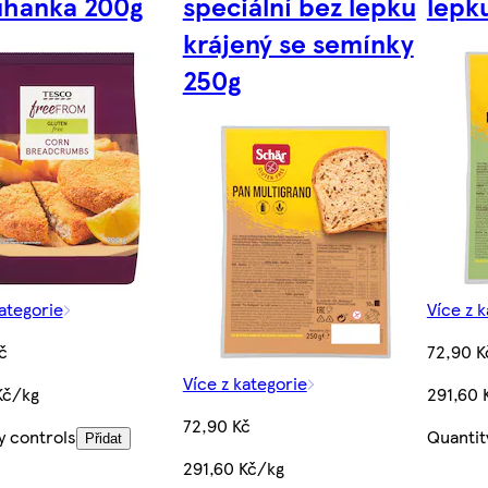
uhanka 200g
speciální bez lepku
lepk
krájený se semínky
250g
kategorie
Více z 
č
72,90 K
Více z kategorie
Kč/kg
291,60 
72,90 Kč
y controls
Quantit
Přidat
291,60 Kč/kg