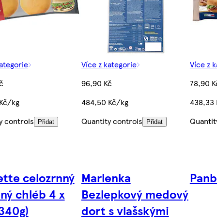
kategorie
Více z kategorie
Více z 
č
96,90 Kč
78,90 K
Kč/kg
484,50 Kč/kg
438,33 
y controls
Quantity controls
Quantit
Přidat
Přidat
ette celozrnný
Marlenka
Panb
ný chléb 4 x
Bezlepkový medový
(340g)
dort s vlašskými