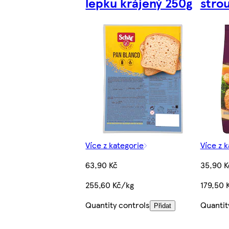
lepku krájený 250g
stro
Více z kategorie
Více z 
63,90 Kč
35,90 K
255,60 Kč/kg
179,50 
Quantity controls
Quantit
Přidat