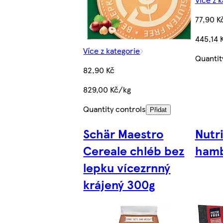
77,90 K
445,14 
Více z kategorie
Quantit
82,90 Kč
829,00 Kč/kg
Quantity controls
Přidat
Schär Maestro
Nutr
Cereale chléb bez
hamb
lepku vícezrnný
krájený 300g