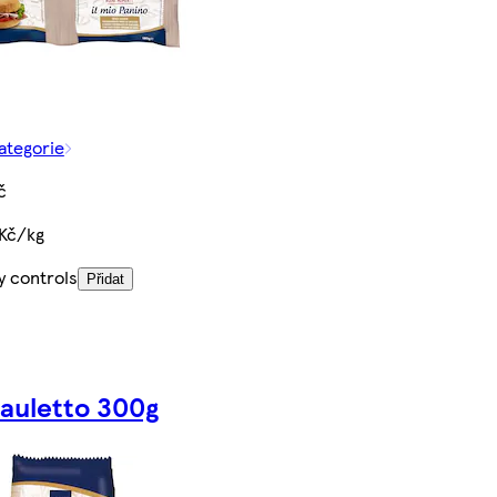
kategorie
č
Kč/kg
y controls
Přidat
auletto 300g