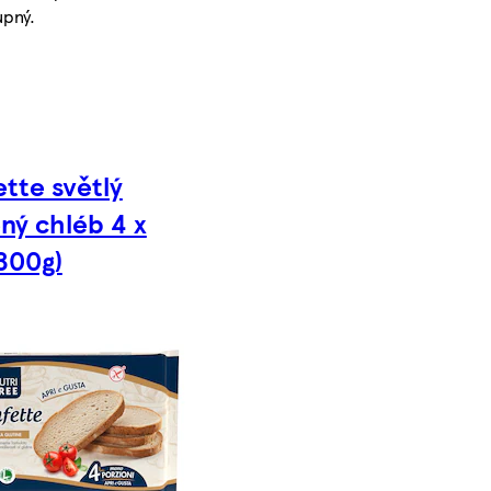
pný.
tte světlý
ný chléb 4 x
(300g)