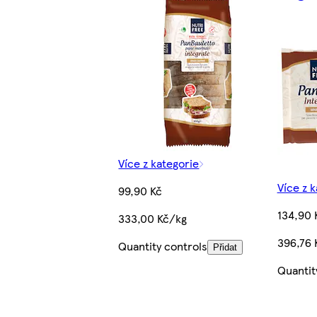
Více z kategorie
Více z 
99,90 Kč
134,90 
333,00 Kč/kg
396,76 
Quantity controls
Přidat
Quantit