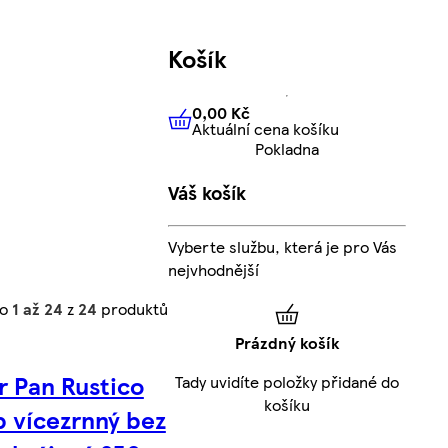
Košík
0,00 Kč
Aktuální cena košíku
0,00 Kč
Aktuální cena košíku
Pokladna
Váš košík
Vyberte službu, která je pro Vás
nejvhodnější
no
1 až 24
z
24
produktů
Prázdný košík
r Pan Rustico
Tady uvidíte položky přidané do
košíku
b vícezrnný bez