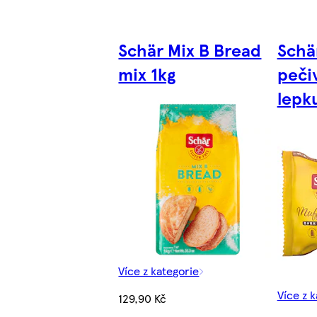
Schär Mix B Bread
Schä
mix 1kg
peči
lepk
Více z kategorie
Více z 
129,90 Kč