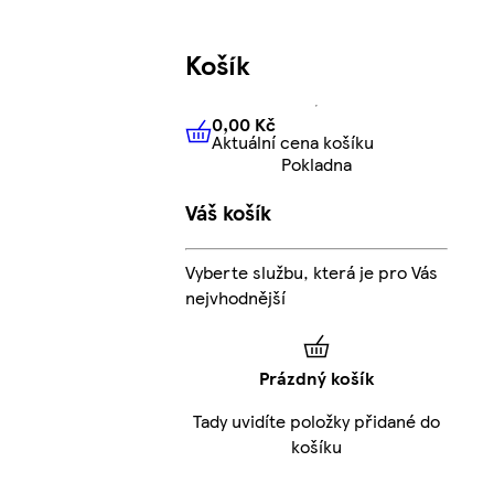
Košík
0,00 Kč
Aktuální cena košíku
0,00 Kč
Aktuální cena košíku
Pokladna
Váš košík
Vyberte službu, která je pro Vás
nejvhodnější
Prázdný košík
Tady uvidíte položky přidané do
košíku