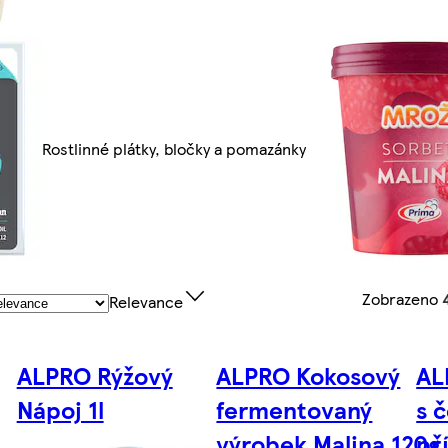
Rostlinné plátky, bločky a pomazánky
Zobrazeno
Relevance
ALPRO Rýžový
ALPRO Kokosový
AL
Nápoj 1l
fermentovaný
s 
výrobek Malina 120g
př