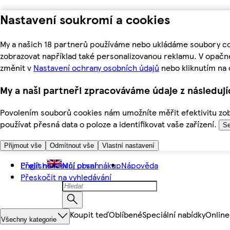
Nastavení soukromí a cookies
My a našich 18 partnerů používáme nebo ukládáme soubory coo
zobrazovat například také personalizovanou reklamu. V opačn
změnit v
Nastavení ochrany osobních údajů
nebo kliknutím na 
My a naši partneři zpracováváme údaje z následuj
Povolením souborů cookies nám umožníte měřit efektivitu zobr
používat přesná data o poloze a identifikovat vaše zařízení.
Se
Přijmout vše
Odmítnout vše
Vlastní nastavení
Přejít na hlavní obsah
English
Můj první nákup
Nápověda
Přeskočit na vyhledávání
Koupit teď
Oblíbené
Speciální nabídky
Online
Všechny kategorie