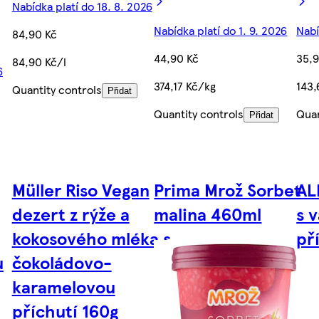
Nabídka platí do 18. 8. 2026
Nabídka platí do 1. 9. 2026
Nabí
84,90 Kč
44,90 Kč
35,9
84,90 Kč/l
6
374,17 Kč/kg
143,
Quantity controls
Přidat
Quantity controls
Quan
Přidat
Müller Riso Vegan
Prima Mrož Sorbet
AL
dezert z rýže a
malina 460ml
s 
kokosového mléka s
př
u
čokoládovo-
karamelovou
příchutí 160g