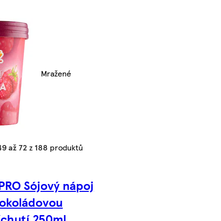
Mražené
49 až 72
z
188
produktů
PRO Sójový nápoj
čokoládovou
íchutí 250ml