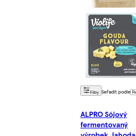
Seřadit podle
Filtry
ALPRO Sójový
fermentovaný
výrobek Jahoda