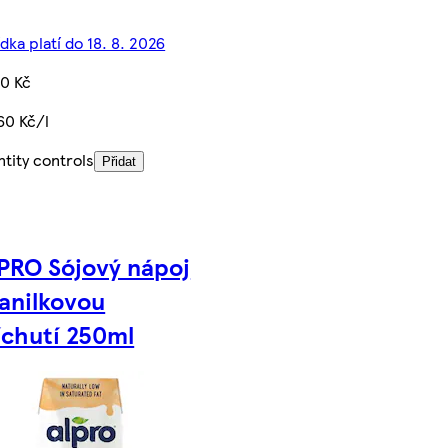
dka platí do 18. 8. 2026
0 Kč
60 Kč/l
tity controls
Přidat
PRO Sójový nápoj
vanilkovou
íchutí 250ml