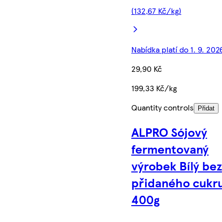
(132,67 Kč/kg)
Nabídka platí do 1. 9. 202
29,90 Kč
199,33 Kč/kg
Quantity controls
Přidat
ALPRO Sójový
fermentovaný
výrobek Bílý bez
přidaného cukr
400g