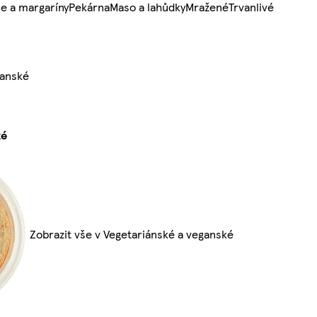
e a margaríny
Pekárna
Maso a lahůdky
Mražené
Trvanlivé
ganské
ké
Zobrazit vše v Vegetariánské a veganské