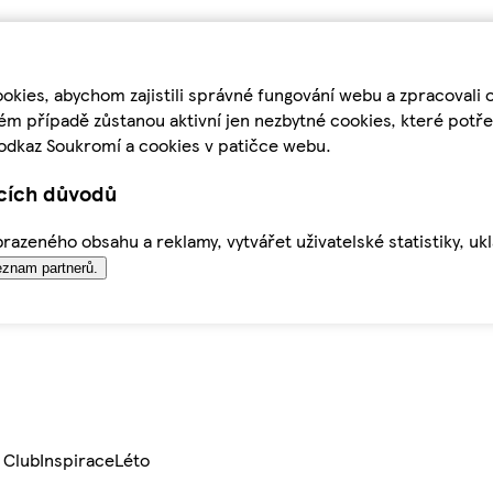
kies, abychom zajistili správné fungování webu a zpracovali 
ém případě zůstanou aktivní jen nezbytné cookies, které pot
odkaz Soukromí a cookies v patičce webu.
ících důvodů
azeného obsahu a reklamy, vytvářet uživatelské statistiky, uk
znam partnerů.
 Club
Inspirace
Léto