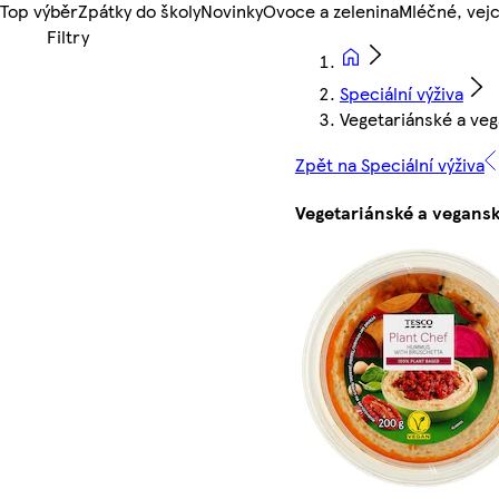
Top výběr
Zpátky do školy
Novinky
Ovoce a zelenina
Mléčné, vejc
Speciální výživa
Vegetariánské a ve
Zpět na Speciální výživa
Vegetariánské a vegans