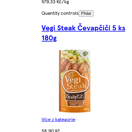
579,33 Kč/kg
Quantity controls
Přidat
Vegi Steak Čevapčiči 5 ks
180g
Více z kategorie
58,90 Kč