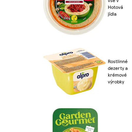
vše v
Hotová
jídla
Rostlinné
dezerty a
krémové
výrobky