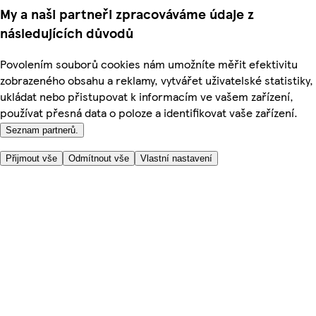
My a naši partneři zpracováváme údaje z
následujících důvodů
Povolením souborů cookies nám umožníte měřit efektivitu
zobrazeného obsahu a reklamy, vytvářet uživatelské statistiky,
ukládat nebo přistupovat k informacím ve vašem zařízení,
používat přesná data o poloze a identifikovat vaše zařízení.
Seznam partnerů.
Přijmout vše
Odmítnout vše
Vlastní nastavení
Užitečné odkazy
Cena
Nakupujte online bezpečně