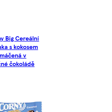
y Big Cereální
nka s kokosem
omáčená v
né čokoládě