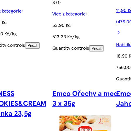
3 (1)
11,90 
z kategorie
Více z kategorie
(476,0
 Kč
53,90 Kč
00 Kč/kg
513,33 Kč/kg
Nabídka
ity controls
Přidat
Quantity controls
Přidat
18,90 
756,00
Quanti
NESS
Emco Ořechy a med
Emc
OKIES&CREAM
3 x 35g
Jah
inka 23,5g