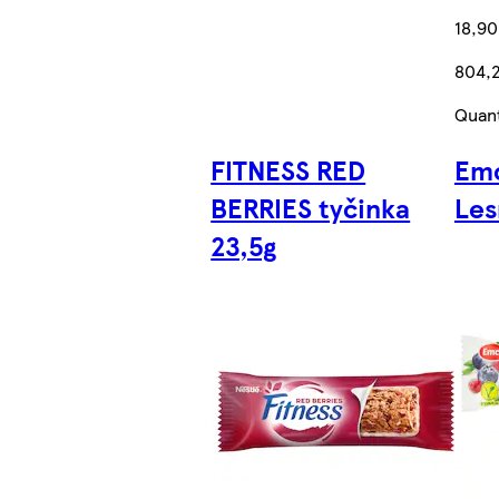
18,90
804,2
Quant
FITNESS RED
Emc
BERRIES tyčinka
Les
23,5g