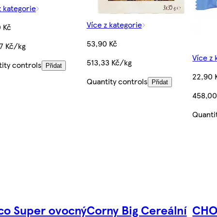
z kategorie
Více z kategorie
 Kč
53,90 Kč
7 Kč/kg
Více z 
513,33 Kč/kg
ity controls
Přidat
22,90 
Quantity controls
Přidat
458,00
Quanti
o Super ovocný
Corny Big Cereální
CHO