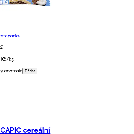
kategorie
Kč
 Kč/kg
ty controls
Přidat
CAPIC cereální