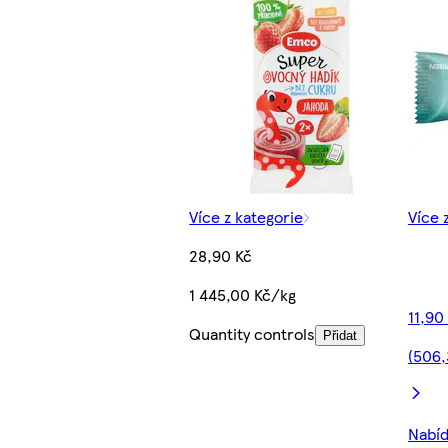
Více z kategorie
Více 
28,90 Kč
1 445,00 Kč/kg
11,90
Quantity controls
Přidat
(506,
Nabíd