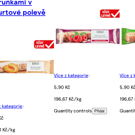
uňkami v
urtové polevě
Více z kategorie
Více z 
5,90 Kč
5,90 K
196,67 Kč/kg
196,67
z kategorie
Quantity controls
Quanti
Přidat
Kč
1 Kč/kg