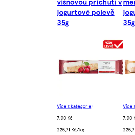
višňovou příchutí v
mer
jogurtové polevě
jog
35g
35g
Více z kategorie
Více 
7,90 Kč
7,90 
225,71 Kč/kg
225,7