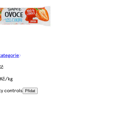
kategorie
Kč
 Kč/kg
ty controls
Přidat