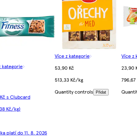
Více z kategorie
Více z 
z kategorie
53,90 Kč
23,90 
513,33 Kč/kg
796,67
Quantity controls
Quanti
Přidat
 Kč s Clubcard
38 Kč/kg)
ka platí do 11. 8. 2026