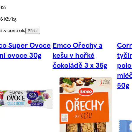
 Kč
6 Kč/kg
ity controls
Přidat
o Super Ovoce
Emco Ořechy a
Corn
ní ovoce 30g
kešu v hořké
tyči
čokoládě 3 x 35g
pol
mléč
50g