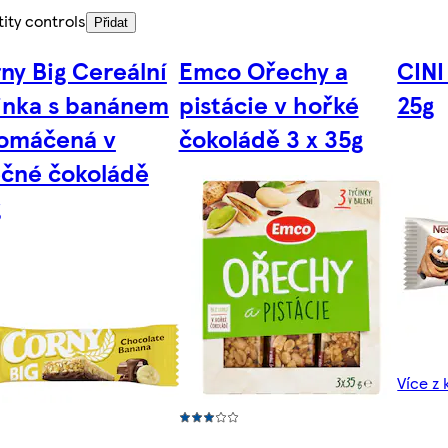
ity controls
Přidat
ny Big Cereální
Emco Ořechy a
CINI
inka s banánem
pistácie v hořké
25g
omáčená v
čokoládě 3 x 35g
čné čokoládě
g
Více z 