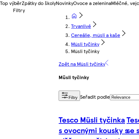
Top výběr
Zpátky do školy
Novinky
Ovoce a zelenina
Mléčné, vejc
Trvanlivé
Cereálie, müsli a kaše
Müsli tyčinky
Müsli tyčinky
Zpět na Müsli tyčinky
Müsli tyčinky
Seřadit podle
Filtry
Tesco Müsli tyčinka
Tes
s ovocnými kousky s
se 