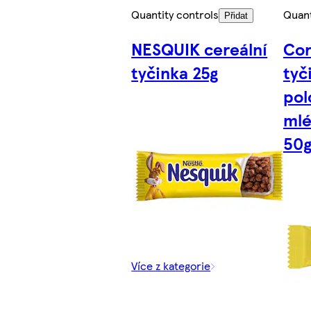
Quantity controls
Quant
Přidat
NESQUIK cereální
Cor
tyčinka 25g
tyč
pol
mlé
50
Více z kategorie