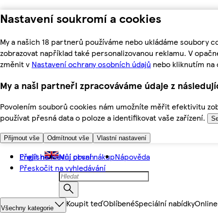
Nastavení soukromí a cookies
My a našich 18 partnerů používáme nebo ukládáme soubory coo
zobrazovat například také personalizovanou reklamu. V opačn
změnit v
Nastavení ochrany osobních údajů
nebo kliknutím na 
My a naši partneři zpracováváme údaje z následuj
Povolením souborů cookies nám umožníte měřit efektivitu zobr
používat přesná data o poloze a identifikovat vaše zařízení.
Se
Přijmout vše
Odmítnout vše
Vlastní nastavení
Přejít na hlavní obsah
English
Můj první nákup
Nápověda
Přeskočit na vyhledávání
Koupit teď
Oblíbené
Speciální nabídky
Online
Všechny kategorie