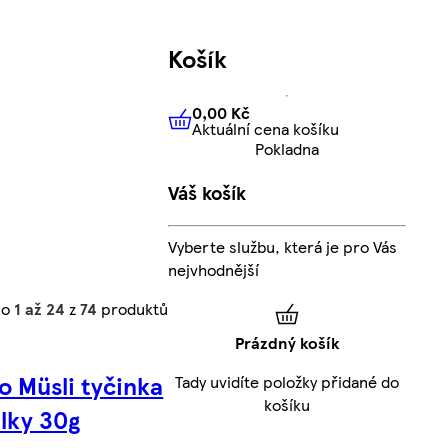
Košík
0,00 Kč
Aktuální cena košíku
0,00 Kč
Aktuální cena košíku
Pokladna
Váš košík
Vyberte službu, která je pro Vás
nejvhodnější
no
1 až 24
z
74
produktů
Prázdný košík
o Müsli tyčinka
Tady uvidíte položky přidané do
košíku
blky 30g