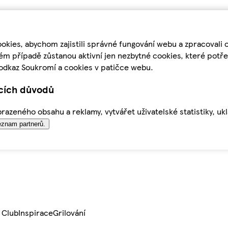
kies, abychom zajistili správné fungování webu a zpracovali 
ém případě zůstanou aktivní jen nezbytné cookies, které pot
odkaz Soukromí a cookies v patičce webu.
ících důvodů
azeného obsahu a reklamy, vytvářet uživatelské statistiky, uk
znam partnerů.
 Club
Inspirace
Grilování