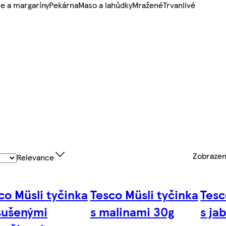
e a margaríny
Pekárna
Maso a lahůdky
Mražené
Trvanlivé
Zobraze
Relevance
co Müsli tyčinka
Tesco Müsli tyčinka
Tesc
sušenými
s malinami 30g
s ja