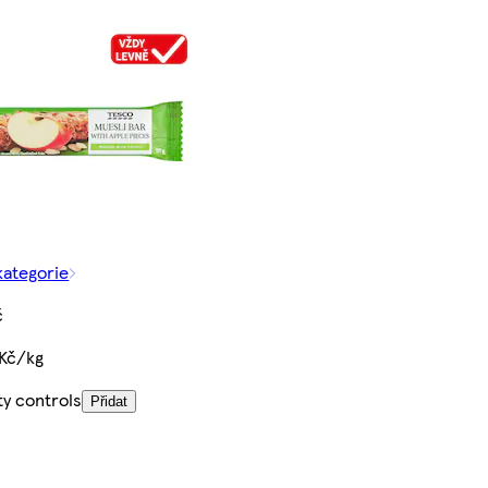
kategorie
č
 Kč/kg
ty controls
Přidat