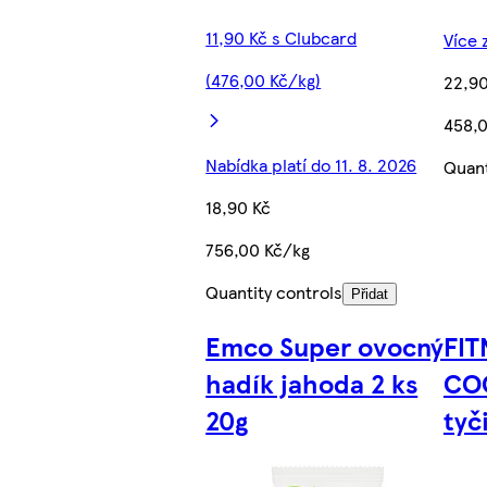
11,90 Kč s Clubcard
Více 
(476,00 Kč/kg)
22,90
458,
Nabídka platí do 11. 8. 2026
Quant
18,90 Kč
756,00 Kč/kg
Quantity controls
Přidat
Emco Super ovocný
FIT
hadík jahoda 2 ks
CO
20g
tyč