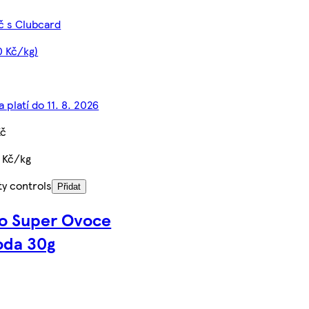
Kč s Clubcard
0 Kč/kg)
 platí do 11. 8. 2026
Kč
 Kč/kg
ty controls
Přidat
o Super Ovoce
oda 30g