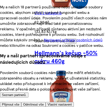
My a našich 18 partnerů používáme nebo ukládáme soubory
cookies, abychom zajistili správné fungování webu a
Více z kategorie
zpracovali osobní údaje. Povolením použití všech cookies nám
62,90 Kč
umožníte zobrazovat například také personalizovanou
reklamu. V opačném případě zůstanou aktivní jen nezbytné
133,83 Kč/kg
cookies, které potřebujeme k provozu webu. Své rozhodnutí
můžete kdykoliv změnit v
Nastavení ochrany osobních údajů
Quantity controls
Přidat
nebo kliknutím na odkaz Soukromí a cookies v patičce webu.
Hellmann's kečup -50%
My a naši partneři zpracováváme údaje z
cukru 460g
následujících důvodů
Povolením souborů cookies nám umožníte měřit efektivitu
zobrazeného obsahu a reklamy, vytvářet uživatelské statistiky,
ukládat nebo přistupovat k informacím ve vašem zařízení,
používat přesná data o poloze a identifikovat vaše zařízení.
Seznam partnerů.
Přijmout vše
Odmítnout vše
Vlastní nastavení