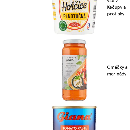
vše v
Kečupy a
protlaky
Omáčky a
marinády