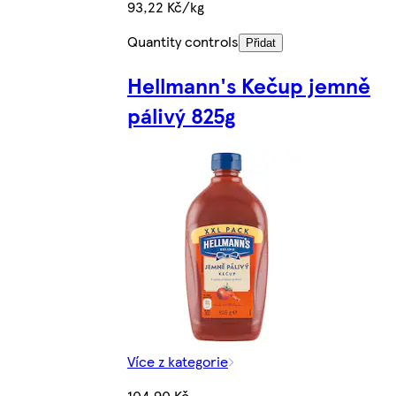
93,22 Kč/kg
Quantity controls
Přidat
Hellmann's Kečup jemně
pálivý 825g
Více z kategorie
104,90 Kč