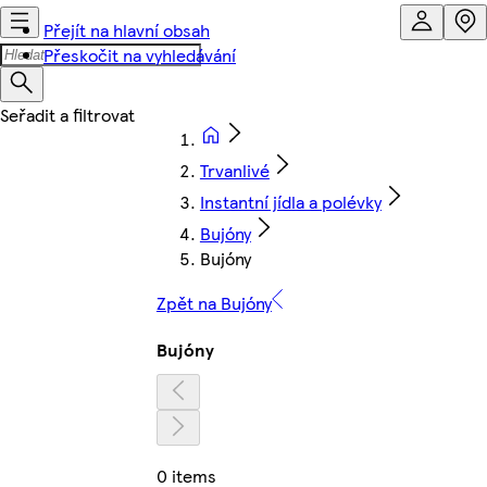
Přejít na hlavní obsah
Přeskočit na vyhledávání
Trvanlivé
Instantní jídla a polévky
Bujóny
Bujóny
Zpět na Bujóny
Bujóny
0 items