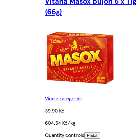
Vitana Masox bujón 6 x 11g
(66g)
Více z kategorie
39,90 Kč
604,54 Kč/kg
Quantity controls
Přidat