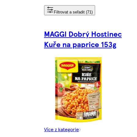
Filtrovat a seřadit (71)
MAGGI Dobrý Hostinec
Kuře na paprice 153g
Více z kategorie