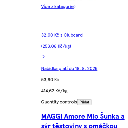
Více z kategorie
32,90 Kč s Clubcard
(253,08 Kč/kg)
Nabídka platí do 18. 8. 2026
53,90 Kč
414,62 Kč/kg
Quantity controls
Přidat
MAGGI Amore Mio Šunka a
sýr těstoviny s omáčkou