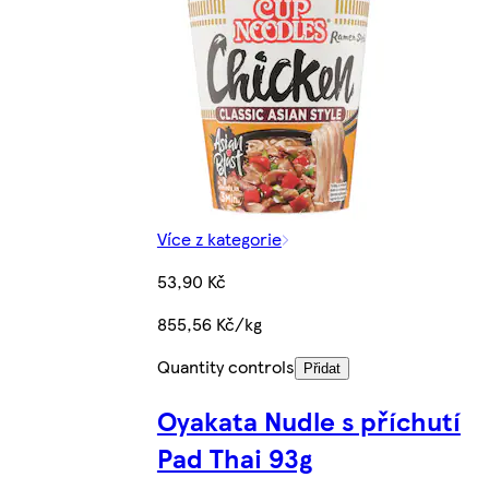
Více z kategorie
53,90 Kč
855,56 Kč/kg
Quantity controls
Přidat
Oyakata Nudle s příchutí
Pad Thai 93g