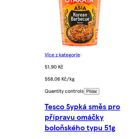
Více z kategorie
51,90 Kč
558,06 Kč/kg
Quantity controls
Přidat
Tesco Sypká směs pro
přípravu omáčky
boloňského typu 51g