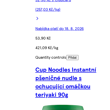
(257,03 Kč/kg)
Nabídka platí do 18. 8. 2026
53,90 Kč
421,09 Kč/kg
Quantity controls
Přidat
Cup Noodles Instantní
pšeničné nudle s
ochucující omáčkou
teriyaki 90g