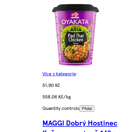
Více z kategorie
51,90 Kč
558,06 Kč/kg
Quantity controls
Přidat
MAGGI Dobrý Hostinec