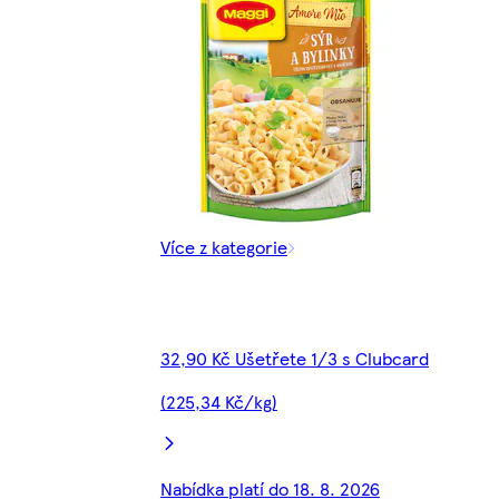
Více z kategorie
32,90 Kč Ušetřete 1/3 s Clubcard
(225,34 Kč/kg)
Nabídka platí do 18. 8. 2026