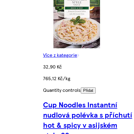
Více z kategorie
32,90 Kč
765,12 Kč/kg
Quantity controls
Přidat
Cup Noodles Instantní
nudlová polévka s příchutí
hot & spicy v asijském