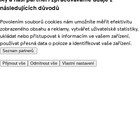
následujících důvodů
Povolením souborů cookies nám umožníte měřit efektivitu
zobrazeného obsahu a reklamy, vytvářet uživatelské statistiky,
ukládat nebo přistupovat k informacím ve vašem zařízení,
používat přesná data o poloze a identifikovat vaše zařízení.
Seznam partnerů.
Přijmout vše
Odmítnout vše
Vlastní nastavení
Užitečné odkazy
Cena
Nakupujte online bezpečně
Podmínky používání