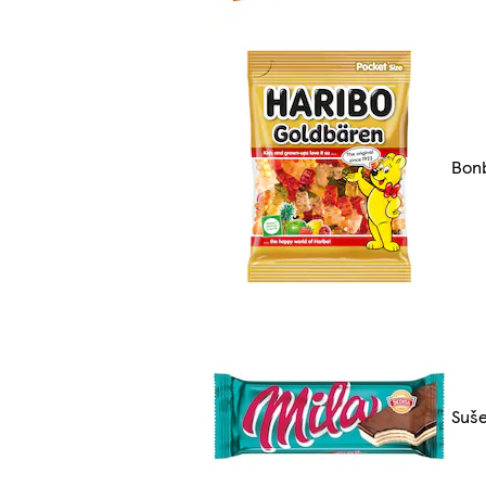
Bonb
Suše