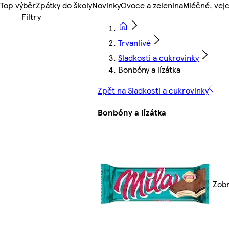
Top výběr
Zpátky do školy
Novinky
Ovoce a zelenina
Mléčné, vejc
Trvanlivé
Sladkosti a cukrovinky
Bonbóny a lízátka
Zpět na Sladkosti a cukrovinky
Bonbóny a lízátka
Zobr