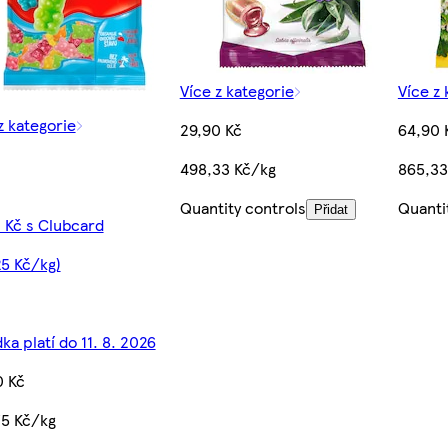
Více z kategorie
Více z 
z kategorie
29,90 Kč
64,90 
498,33 Kč/kg
865,33
Quantity controls
Quanti
Přidat
 Kč s Clubcard
25 Kč/kg)
ka platí do 11. 8. 2026
0 Kč
75 Kč/kg