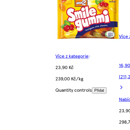
Více 
Více z kategorie
16,90
23,90 Kč
(211,
239,00 Kč/kg
Quantity controls
Přidat
Nabíd
23,9
298,