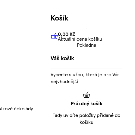
Košík
0,00 Kč
Aktuální cena košíku
0,00 Kč
Aktuální cena košíku
Pokladna
Váš košík
Vyberte službu, která je pro Vás
nejvhodnější
Prázdný košík
ulkové čokolády
Tady uvidíte položky přidané do
košíku