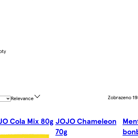
oty
Zobrazeno
19
Relevance
O Cola Mix 80g
JOJO Chameleon
Ment
70g
bonb