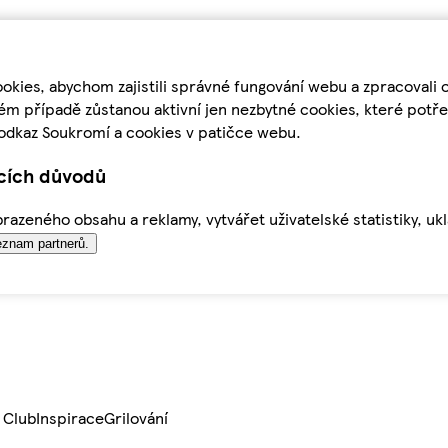
kies, abychom zajistili správné fungování webu a zpracovali 
ém případě zůstanou aktivní jen nezbytné cookies, které pot
odkaz Soukromí a cookies v patičce webu.
ících důvodů
azeného obsahu a reklamy, vytvářet uživatelské statistiky, uk
znam partnerů.
 Club
Inspirace
Grilování