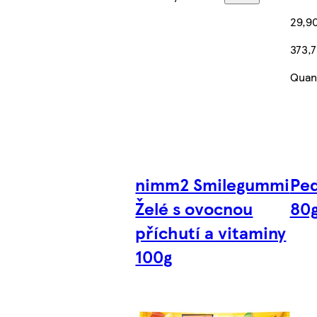
29,9
373,7
Quant
nimm2 Smilegummi
Ped
Želé s ovocnou
80
příchutí a vitaminy
100g