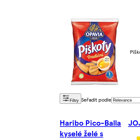
Pišk
Seřadit podle
Filtry
Haribo Pico-Balla
JOJ
kyselé želé s