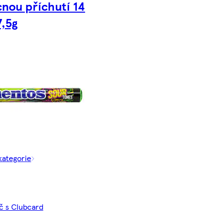
nou příchutí 14
7,5g
kategorie
Kč s Clubcard