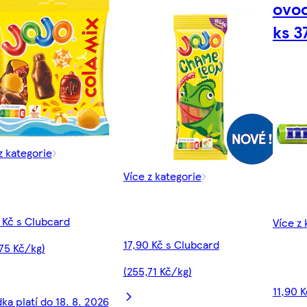
ovoc
ks 3
z kategorie
Více z kategorie
 Kč s Clubcard
Více z 
17,90 Kč s Clubcard
75 Kč/kg)
(255,71 Kč/kg)
11,90 
ka platí do 18. 8. 2026