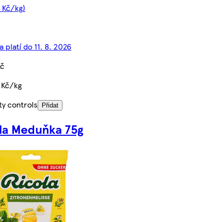
3 Kč/kg)
 platí do 11. 8. 2026
Kč
 Kč/kg
ty controls
Přidat
la Meduňka 75g