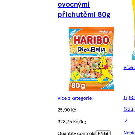
ovocnými
příchutěmi 80g
Více 
17,90
Více z kategorie
(223,
25,90 Kč
323,75 Kč/kg
Nabíd
Quantity controls
Přidat