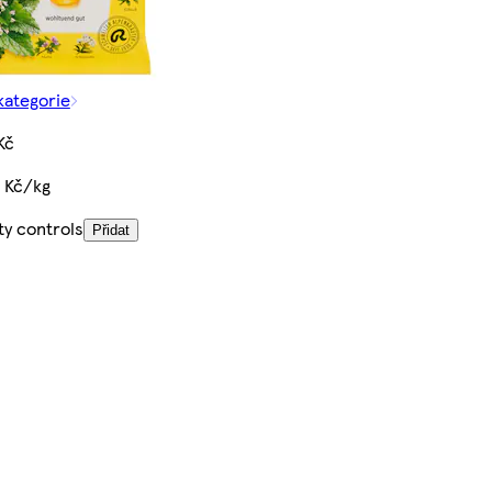
kategorie
Kč
 Kč/kg
ty controls
Přidat