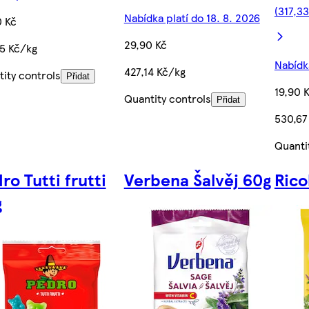
(317,3
Nabídka platí do 18. 8. 2026
0 Kč
29,90 Kč
5 Kč/kg
Nabídka
427,14 Kč/kg
ity controls
Přidat
19,90 
Quantity controls
Přidat
530,67
Quanti
ro Tutti frutti
Verbena Šalvěj 60g
Rico
g