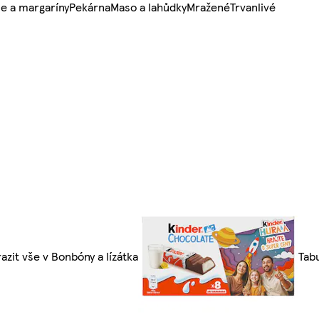
e a margaríny
Pekárna
Maso a lahůdky
Mražené
Trvanlivé
azit vše v Bonbóny a lízátka
Tab