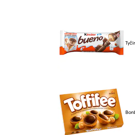
Tyči
Bon