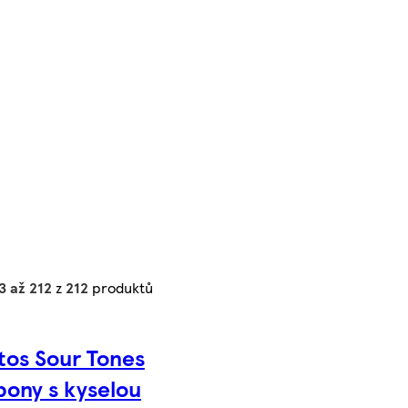
3 až 212
z
212
produktů
os Sour Tones
ony s kyselou