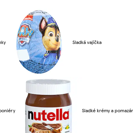
nky
Sladká vajíčka
boniéry
Sladké krémy a pomazá