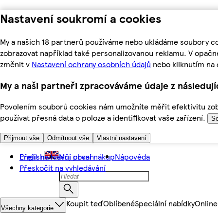
Nastavení soukromí a cookies
My a našich 18 partnerů používáme nebo ukládáme soubory coo
zobrazovat například také personalizovanou reklamu. V opačn
změnit v
Nastavení ochrany osobních údajů
nebo kliknutím na 
My a naši partneři zpracováváme údaje z následuj
Povolením souborů cookies nám umožníte měřit efektivitu zobr
používat přesná data o poloze a identifikovat vaše zařízení.
Se
Přijmout vše
Odmítnout vše
Vlastní nastavení
Přejít na hlavní obsah
English
Můj první nákup
Nápověda
Přeskočit na vyhledávání
Koupit teď
Oblíbené
Speciální nabídky
Online
Všechny kategorie