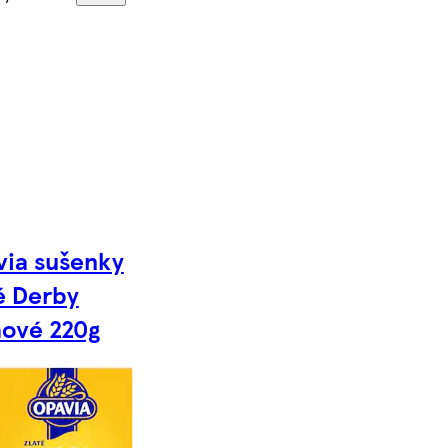
ia sušenky
é Derby
ové 220g