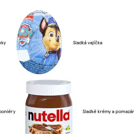
nky
Sladká vajíčka
boniéry
Sladké krémy a pomazá