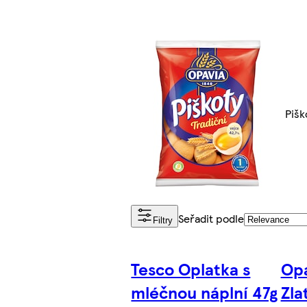
Pišk
Seřadit podle
Filtry
Tesco Oplatka s
Opa
mléčnou náplní 47g
Zla