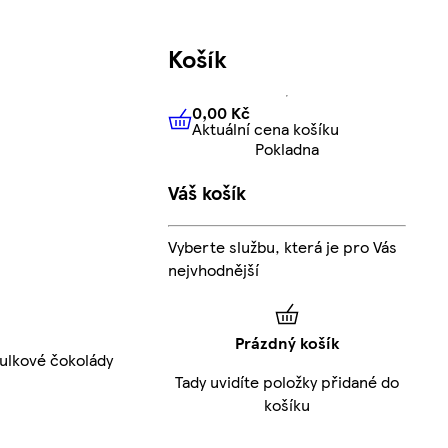
Košík
0,00 Kč
Aktuální cena košíku
0,00 Kč
Aktuální cena košíku
Pokladna
Váš košík
Vyberte službu, která je pro Vás
nejvhodnější
Prázdný košík
ulkové čokolády
Tady uvidíte položky přidané do
košíku