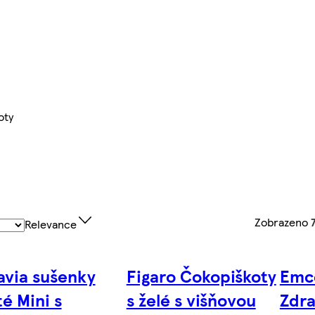
oty
Zobrazeno
Relevance
via sušenky
Figaro Čokopiškoty
Emco
té Mini s
s želé s višňovou
Zdra