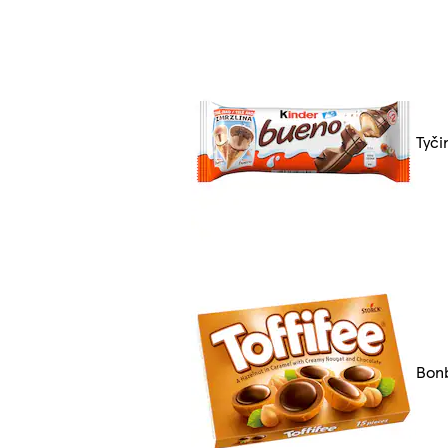
Tyči
Bon