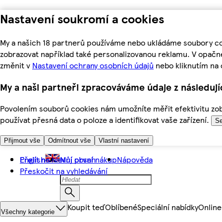
Nastavení soukromí a cookies
My a našich 18 partnerů používáme nebo ukládáme soubory coo
zobrazovat například také personalizovanou reklamu. V opačn
změnit v
Nastavení ochrany osobních údajů
nebo kliknutím na 
My a naši partneři zpracováváme údaje z následuj
Povolením souborů cookies nám umožníte měřit efektivitu zobr
používat přesná data o poloze a identifikovat vaše zařízení.
Se
Přijmout vše
Odmítnout vše
Vlastní nastavení
Přejít na hlavní obsah
English
Můj první nákup
Nápověda
Přeskočit na vyhledávání
Koupit teď
Oblíbené
Speciální nabídky
Online
Všechny kategorie