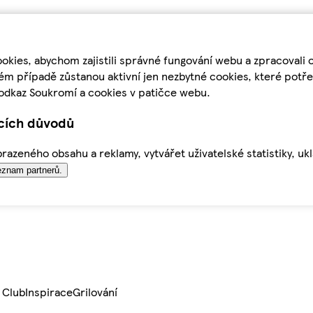
kies, abychom zajistili správné fungování webu a zpracovali 
ém případě zůstanou aktivní jen nezbytné cookies, které pot
odkaz Soukromí a cookies v patičce webu.
ících důvodů
azeného obsahu a reklamy, vytvářet uživatelské statistiky, uk
znam partnerů.
 Club
Inspirace
Grilování