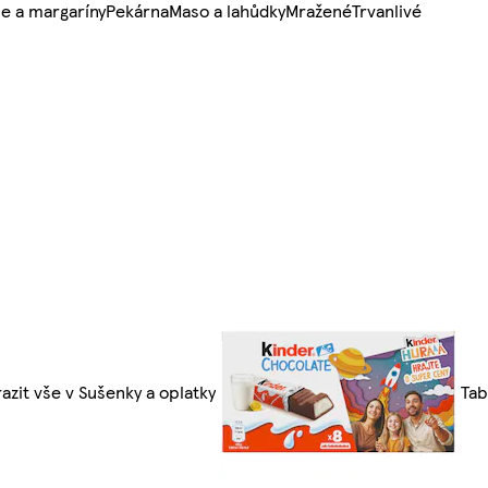
e a margaríny
Pekárna
Maso a lahůdky
Mražené
Trvanlivé
azit vše v Sušenky a oplatky
Tab