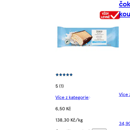
čo
kou
5 (1)
Více 
Více z kategorie
6,50 Kč
138,30 Kč/kg
34,90