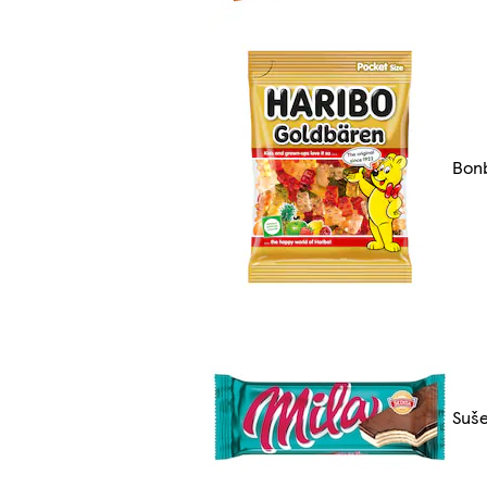
Bonb
Suše