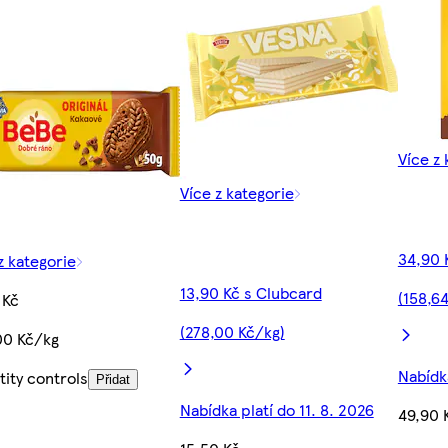
Více z 
Více z kategorie
34,90 
z kategorie
13,90 Kč s Clubcard
(158,6
 Kč
(278,00 Kč/kg)
00 Kč/kg
Nabídka
ity controls
Přidat
Nabídka platí do 11. 8. 2026
49,90 