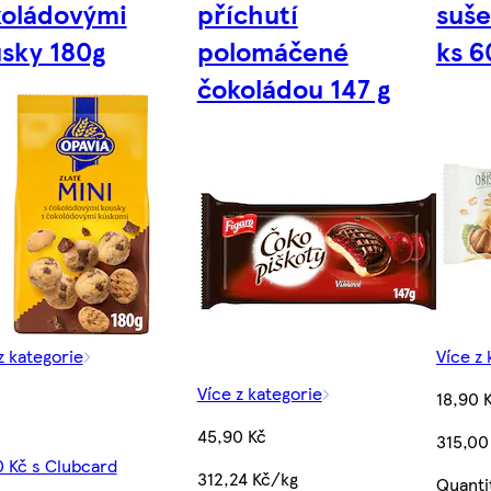
koládovými
příchutí
suše
sky 180g
polomáčené
ks 6
čokoládou 147 g
z kategorie
Více z 
Více z kategorie
18,90 
45,90 Kč
315,00
 Kč s Clubcard
312,24 Kč/kg
Quanti