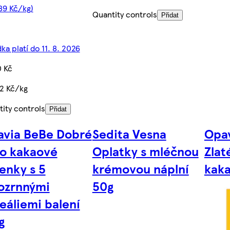
89 Kč/kg)
Quantity controls
Přidat
ka platí do 11. 8. 2026
0 Kč
2 Kč/kg
ity controls
Přidat
via BeBe Dobré
Sedita Vesna
Opav
o kakaové
Oplatky s mléčnou
Zlat
enky s 5
krémovou náplní
kaka
ozrnnými
50g
eáliemi balení
g