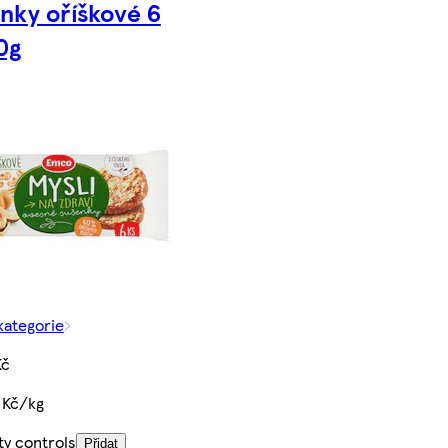
nky oříškové 6
0g
kategorie
Kč
 Kč/kg
ty controls
Přidat