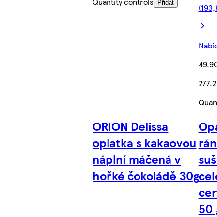
Quantity controls
Přidat
(193,
Nabíd
49,9
277,2
Quant
ORION Delissa
Opa
oplatka s kakaovou
rán
náplní máčená v
suš
hořké čokoládě 30g
cel
cer
50 