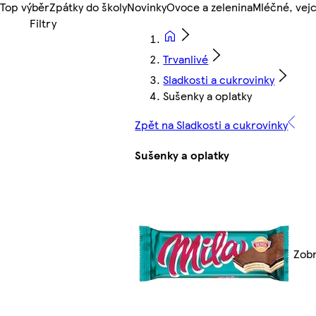
Top výběr
Zpátky do školy
Novinky
Ovoce a zelenina
Mléčné, vejc
Trvanlivé
Sladkosti a cukrovinky
Sušenky a oplatky
Zpět na Sladkosti a cukrovinky
Sušenky a oplatky
Zobr