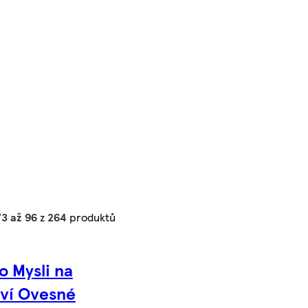
73 až 96
z
264
produktů
 Mysli na
ví Ovesné