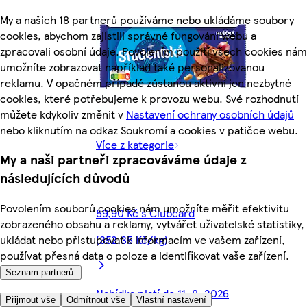
My a našich 18 partnerů používáme nebo ukládáme soubory
cookies, abychom zajistili správné fungování webu a
zpracovali osobní údaje. Povolením použití všech cookies nám
umožníte zobrazovat například také personalizovanou
reklamu. V opačném případě zůstanou aktivní jen nezbytné
cookies, které potřebujeme k provozu webu. Své rozhodnutí
můžete kdykoliv změnit v
Nastavení ochrany osobních údajů
nebo kliknutím na odkaz Soukromí a cookies v patičce webu.
Více z kategorie
My a naši partneři zpracováváme údaje z
následujících důvodů
Povolením souborů cookies nám umožníte měřit efektivitu
59,90 Kč s Clubcard
zobrazeného obsahu a reklamy, vytvářet uživatelské statistiky,
(352,35 Kč/kg)
ukládat nebo přistupovat k informacím ve vašem zařízení,
používat přesná data o poloze a identifikovat vaše zařízení.
Seznam partnerů.
Nabídka platí do 11. 8. 2026
Přijmout vše
Odmítnout vše
Vlastní nastavení