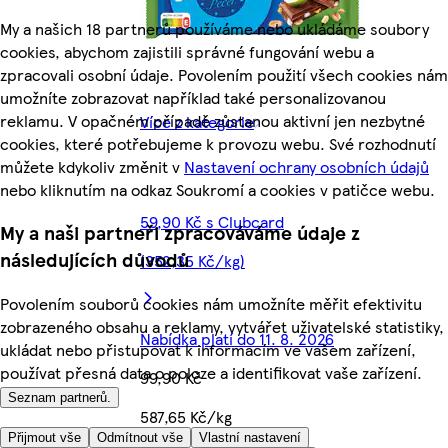
My a našich 18 partnerů používáme nebo ukládáme soubory
cookies, abychom zajistili správné fungování webu a
zpracovali osobní údaje. Povolením použití všech cookies nám
umožníte zobrazovat například také personalizovanou
reklamu. V opačném případě zůstanou aktivní jen nezbytné
Více z kategorie
cookies, které potřebujeme k provozu webu. Své rozhodnutí
můžete kdykoliv změnit v
Nastavení ochrany osobních údajů
nebo kliknutím na odkaz Soukromí a cookies v patičce webu.
59,90 Kč s Clubcard
My a naši partneři zpracováváme údaje z
následujících důvodů
(352,35 Kč/kg)
Povolením souborů cookies nám umožníte měřit efektivitu
zobrazeného obsahu a reklamy, vytvářet uživatelské statistiky,
Nabídka platí do 11. 8. 2026
ukládat nebo přistupovat k informacím ve vašem zařízení,
používat přesná data o poloze a identifikovat vaše zařízení.
99,90 Kč
Seznam partnerů.
587,65 Kč/kg
Přijmout vše
Odmítnout vše
Vlastní nastavení