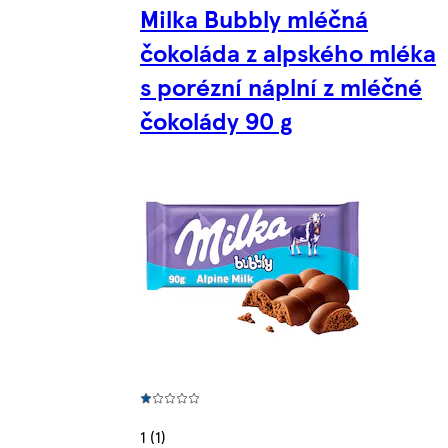
Milka Bubbly mléčná
čokoláda z alpského mléka
s porézní náplní z mléčné
čokolády 90 g
1 (1)