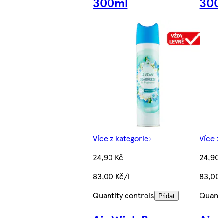
300ml
30
Více z kategorie
Více 
24,90 Kč
24,9
83,00 Kč/l
83,00
Quantity controls
Quant
Přidat