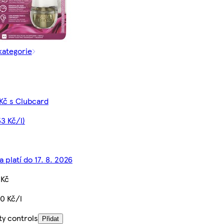
kategorie
 Kč s Clubcard
3 Kč/l)
 platí do 17. 8. 2026
 Kč
10 Kč/l
ty controls
Přidat