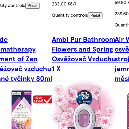
59,90 
233,00 Kč/l
ity controls
Přidat
239,60
Quantity controls
Přidat
Quanti
ade
Ambi Pur Bathroom
Air 
omatherapy
Flowers and Spring
osv
ment of Zen
Osvěžovač Vzduchu
stro
ěžovač vzduchu
1 X
jemn
né tyčinky 80ml
měsí