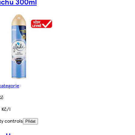
uchu 300ml
kategorie
Kč
 Kč/l
ty controls
Přidat