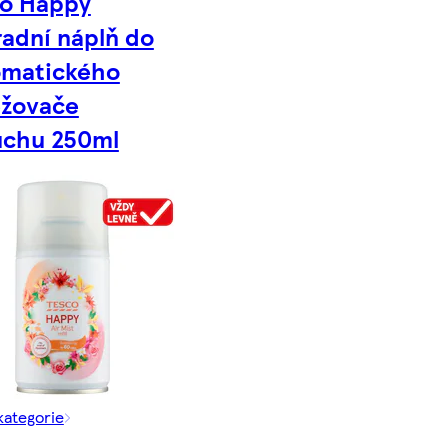
co Happy
adní náplň do
omatického
ěžovače
uchu 250ml
kategorie