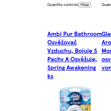
Quantity controls
Quant
Přidat
Ambi Pur Bathroom
Gl
Osvěžovač
Ar
Vzduchu, Bojuje S
Mo
Pachy A Osvěžuje,
osv
Spring Awakening
von
ks