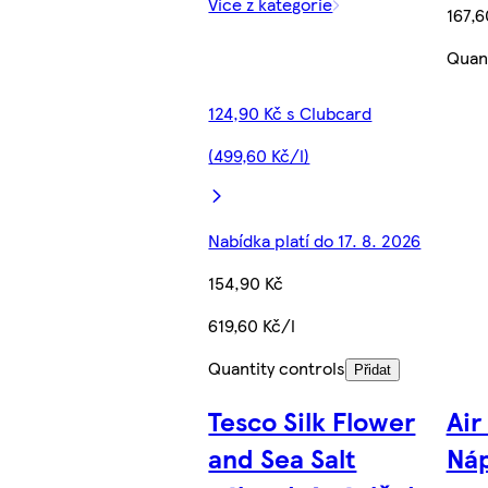
Více z kategorie
167,6
Quant
124,90 Kč s Clubcard
(499,60 Kč/l)
Nabídka platí do 17. 8. 2026
154,90 Kč
619,60 Kč/l
Quantity controls
Přidat
Tesco Silk Flower
Air
and Sea Salt
Náp