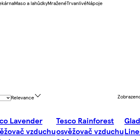
ekárna
Maso a lahůdky
Mražené
Trvanlivé
Nápoje
Zobrazen
Relevance
co Lavender
Tesco Rainforest
Glad
ěžovač vzduchu
osvěžovač vzduchu
Line