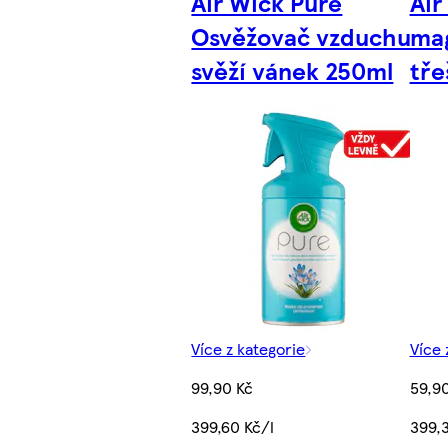
Air Wick Pure
Air
Osvěžovač vzduchu
mag
svěží vánek 250ml
tře
Více z kategorie
Více 
99,90 Kč
59,9
399,60 Kč/l
399,