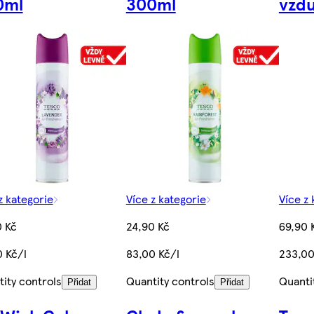
0ml
300ml
vzd
z kategorie
Více z kategorie
Více z 
0 Kč
24,90 Kč
69,90 
 Kč/l
83,00 Kč/l
233,00
ity controls
Quantity controls
Quanti
Přidat
Přidat