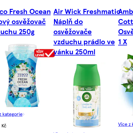
co Fresh Ocean
Air Wick Freshmatic
Amb
ový osvěžovač
Náplň do
Cott
duchu 250g
osvěžovače
Osv
vzduchu prádlo ve
1 X
vánku 250ml
z kategorie
Více z 
 Kč