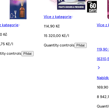
Více z kategorie
z kategorie
Více z 
114,90 Kč
0 Kč
15 320,00 Kč/l
,75 Kč/l
Quantity controls
Přidat
119,90
ity controls
Přidat
(6310,5
Nabídka
169,90
8 942,
Quanti