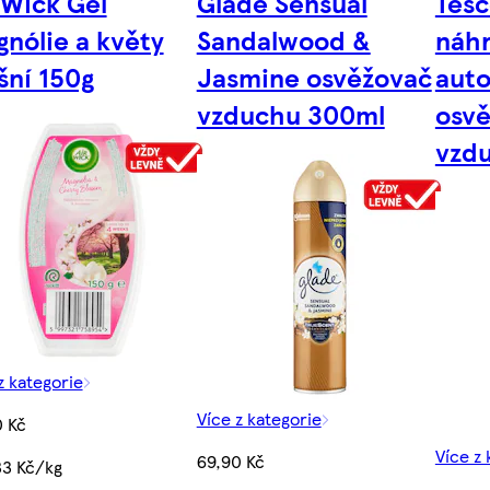
 Wick Gel
Glade Sensual
Tes
nólie a květy
Sandalwood &
náhr
šní 150g
Jasmine osvěžovač
aut
vzduchu 300ml
osv
vzd
z kategorie
Více z kategorie
0 Kč
Více z 
69,90 Kč
33 Kč/kg