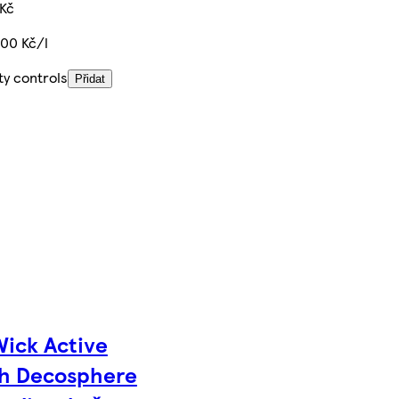
 Kč
,00 Kč/l
ty controls
Přidat
Wick Active
sh Decosphere