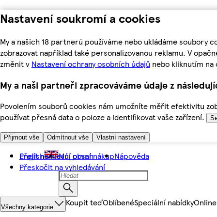
Nastavení soukromí a cookies
My a našich 18 partnerů používáme nebo ukládáme soubory coo
zobrazovat například také personalizovanou reklamu. V opačn
změnit v
Nastavení ochrany osobních údajů
nebo kliknutím na 
My a naši partneři zpracováváme údaje z následuj
Povolením souborů cookies nám umožníte měřit efektivitu zobr
používat přesná data o poloze a identifikovat vaše zařízení.
Se
Přijmout vše
Odmítnout vše
Vlastní nastavení
Přejít na hlavní obsah
English
Můj první nákup
Nápověda
Přeskočit na vyhledávání
Koupit teď
Oblíbené
Speciální nabídky
Online
Všechny kategorie