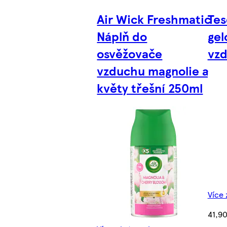
Air Wick Freshmatic
Tes
Náplň do
gel
osvěžovače
vz
vzduchu magnolie a
květy třešní 250ml
Více 
41,90