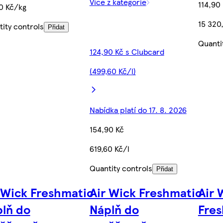
Více z kategorie
114,90
0 Kč/kg
15 320
ity controls
Přidat
Quanti
124,90 Kč s Clubcard
(499,60 Kč/l)
Nabídka platí do 17. 8. 2026
154,90 Kč
619,60 Kč/l
Quantity controls
Přidat
 Wick Freshmatic
Air Wick Freshmatic
Air 
lň do
Náplň do
Fre