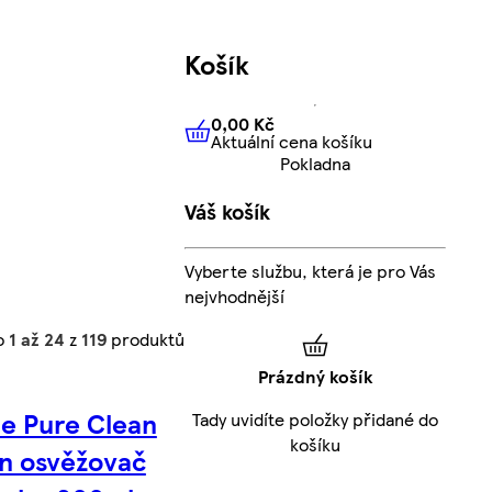
Košík
0,00 Kč
Aktuální cena košíku
0,00 Kč
Aktuální cena košíku
Pokladna
Váš košík
Vyberte službu, která je pro Vás
nejvhodnější
o
1 až 24
z
119
produktů
Prázdný košík
e Pure Clean
Tady uvidíte položky přidané do
košíku
n osvěžovač