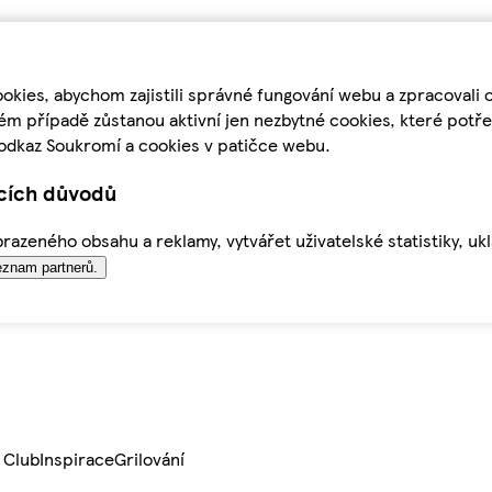
kies, abychom zajistili správné fungování webu a zpracovali 
ém případě zůstanou aktivní jen nezbytné cookies, které pot
odkaz Soukromí a cookies v patičce webu.
ících důvodů
azeného obsahu a reklamy, vytvářet uživatelské statistiky, uk
znam partnerů.
 Club
Inspirace
Grilování