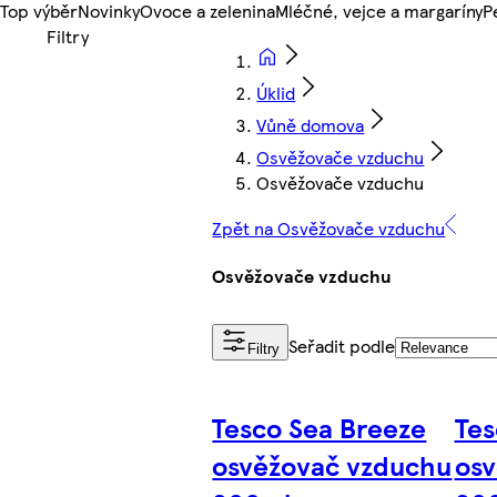
Top výběr
Novinky
Ovoce a zelenina
Mléčné, vejce a margaríny
P
Úklid
Vůně domova
Osvěžovače vzduchu
Osvěžovače vzduchu
Zpět na Osvěžovače vzduchu
Osvěžovače vzduchu
Seřadit podle
Filtry
Tesco Sea Breeze
Tes
osvěžovač vzduchu
osv