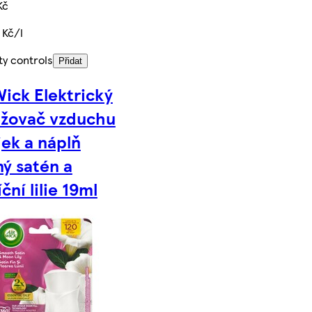
Kč
 Kč/l
ty controls
Přidat
Wick Elektrický
ěžovač vzduchu
jek a náplň
ý satén a
ční lilie 19ml