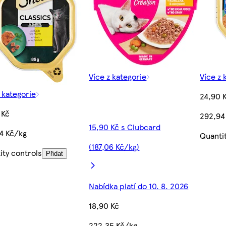
Více z kategorie
Více z 
 kategorie
24,90 
 Kč
292,94
15,90 Kč s Clubcard
4 Kč/kg
Quanti
(187,06 Kč/kg)
ity controls
Přidat
Nabídka platí do 10. 8. 2026
18,90 Kč
222,35 Kč/kg