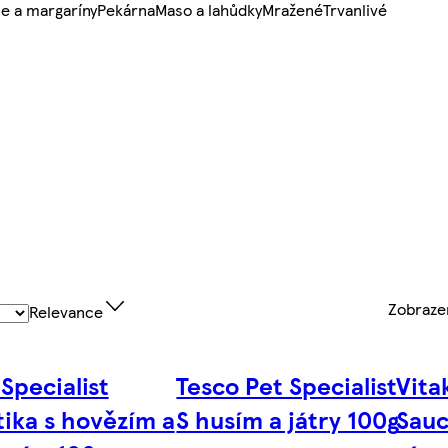
e a margaríny
Pekárna
Maso a lahůdky
Mražené
Trvanlivé
Zobraz
Relevance
 Specialist
Tesco Pet Specialist
Vita
tika s hovězím a
S husím a játry 100g
Sauc