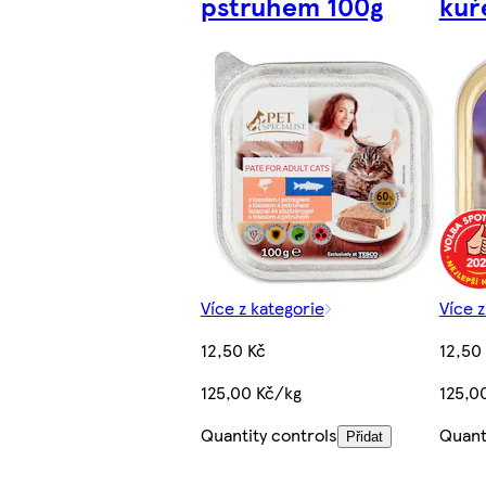
pstruhem 100g
kuř
Více z kategorie
Více z
12,50 Kč
12,50
125,00 Kč/kg
125,0
Quantity controls
Quant
Přidat