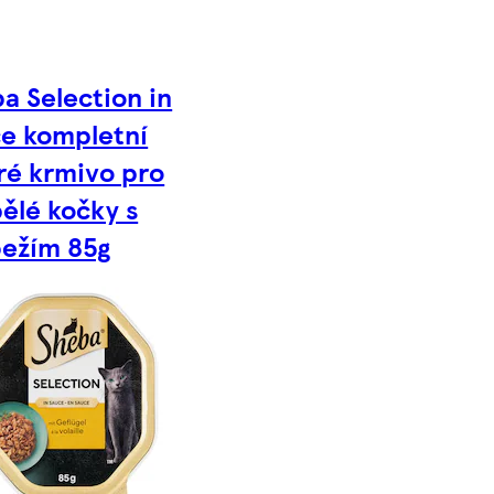
a Selection in
e kompletní
é krmivo pro
ělé kočky s
ežím 85g