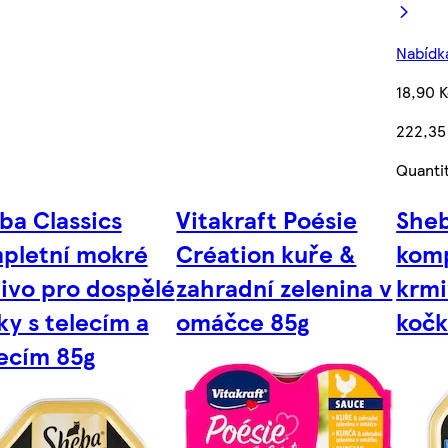
Nabídka
18,90 
222,35
Quanti
ba Classics
Vitakraft Poésie
Sheb
pletní mokré
Création kuře &
komp
ivo pro dospělé
zahradní zelenina v
krmi
ky s telecím a
omáčce 85g
kočk
ecím 85g