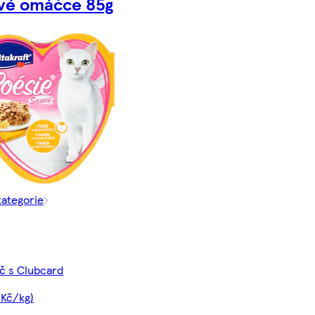
vé omáčce 85g
kategorie
Kč s Clubcard
 Kč/kg)