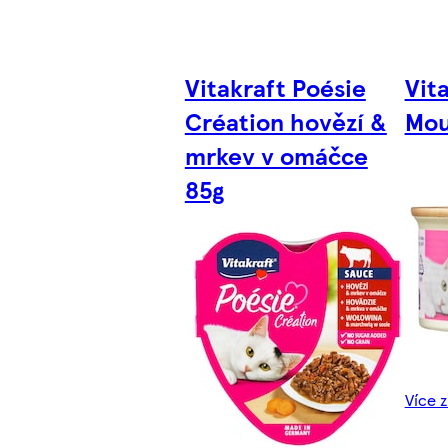
Vitakraft Poésie
Vit
Création hovězí &
Mou
mrkev v omáčce
85g
Více z