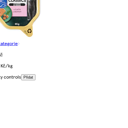
kategorie
Kč
 Kč/kg
ty controls
Přidat