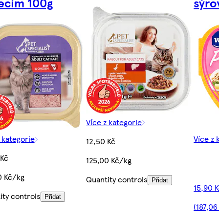
ecím 100g
sýro
Více z kategorie
 kategorie
Více z 
12,50 Kč
 Kč
125,00 Kč/kg
0 Kč/kg
Quantity controls
Přidat
15,90 
ity controls
Přidat
(187,06