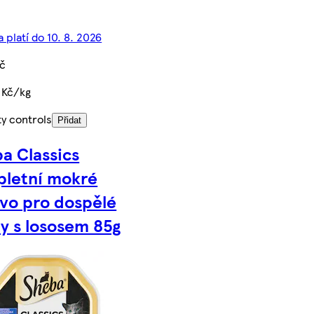
 platí do 10. 8. 2026
Kč
 Kč/kg
ty controls
Přidat
a Classics
letní mokré
vo pro dospělé
y s lososem 85g