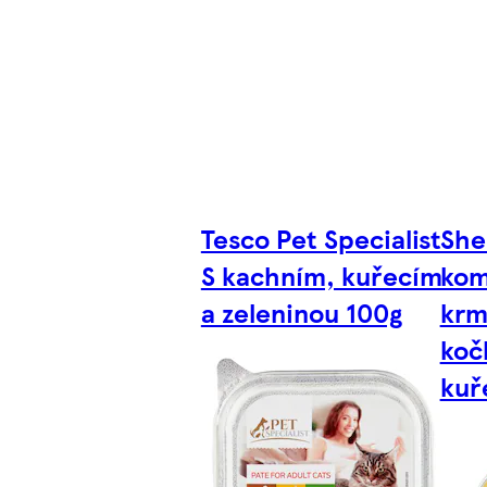
Tesco Pet Specialist
She
S kachním, kuřecím
kom
a zeleninou 100g
krm
koč
kuř