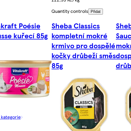
Quantity controls
Přidat
akraft Poésie
Sheba Classics
Sheb
sse kuřecí 85g
kompletní mokré
Sauc
krmivo pro dospělé
mokr
kočky drůbeží směs
dosp
85g
drůb
 kategorie