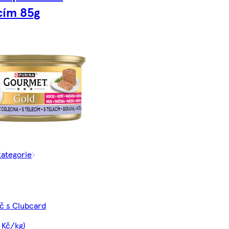
cím 85g
kategorie
Kč s Clubcard
 Kč/kg)