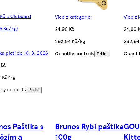
 Kč s Clubcard
Více z kategorie
Více z 
5 Kč/kg)
24,90 Kč
24,90 
292,94 Kč/kg
292,94
a platí do 10. 8. 2026
Quantity controls
Quanti
Přidat
 Kč
7 Kč/kg
ity controls
Přidat
nos Paštika s
Brunos Rybí paštika
GOU
ězím a
100g
Kitt