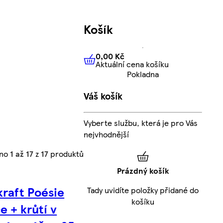
Košík
0,00 Kč
Aktuální cena košíku
0,00 Kč
Aktuální cena košíku
Pokladna
Váš košík
Vyberte službu, která je pro Vás
nejvhodnější
eno
1 až 17
z
17
produktů
Prázdný košík
kraft Poésie
Tady uvidíte položky přidané do
košíku
e + krůtí v