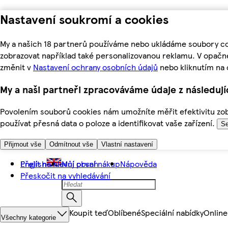
Nastavení soukromí a cookies
My a našich 18 partnerů používáme nebo ukládáme soubory coo
zobrazovat například také personalizovanou reklamu. V opačn
změnit v
Nastavení ochrany osobních údajů
nebo kliknutím na 
My a naši partneři zpracováváme údaje z následuj
Povolením souborů cookies nám umožníte měřit efektivitu zobr
používat přesná data o poloze a identifikovat vaše zařízení.
Se
Přijmout vše
Odmítnout vše
Vlastní nastavení
Přejít na hlavní obsah
English
Můj první nákup
Nápověda
Přeskočit na vyhledávání
Koupit teď
Oblíbené
Speciální nabídky
Online
Všechny kategorie