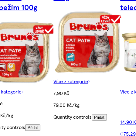
bežím 100g
tele
Více z kategorie
 kategorie
Více z 
7,90 Kč
Kč
79,00 Kč/kg
 Kč/kg
Quantity controls
Přidat
14,90 
ity controls
Přidat
(175,29