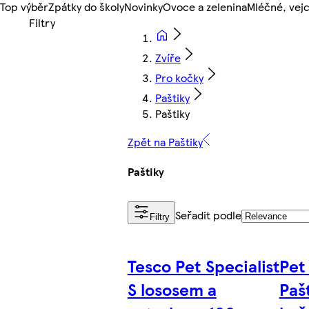
Top výběr
Zpátky do školy
Novinky
Ovoce a zelenina
Mléčné, vejc
Zvíře
Pro kočky
Paštiky
Paštiky
Zpět na Paštiky
Paštiky
Seřadit podle
Filtry
Tesco Pet Specialist
Pet
S lososem a
Paš