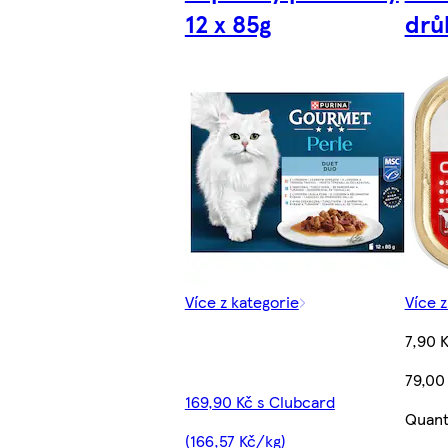
12 x 85g
drů
Více z kategorie
Více z
7,90 
79,00
169,90 Kč s Clubcard
Quant
(166,57 Kč/kg)