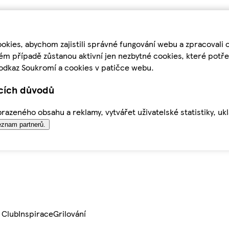
kies, abychom zajistili správné fungování webu a zpracovali 
ém případě zůstanou aktivní jen nezbytné cookies, které pot
odkaz Soukromí a cookies v patičce webu.
ících důvodů
azeného obsahu a reklamy, vytvářet uživatelské statistiky, uk
znam partnerů.
 Club
Inspirace
Grilování