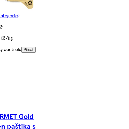
kategorie
Kč
 Kč/kg
ty controls
Přidat
RMET Gold
en paštika s