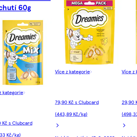
chutí 60g
Více z kategorie
Více z 
z kategorie
79,90 Kč s Clubcard
29,90 
(443,89 Kč/kg)
(498,3
 Kč s Clubcard
33 Kč/kg)