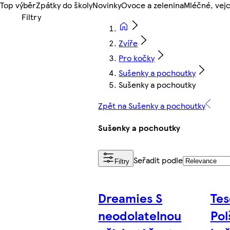
Top výběr
Zpátky do školy
Novinky
Ovoce a zelenina
Mléčné, vejc
Zvíře
Pro kočky
Sušenky a pochoutky
Sušenky a pochoutky
Zpět na Sušenky a pochoutky
Sušenky a pochoutky
Seřadit podle
Filtry
Dreamies S
Tes
neodolatelnou
Pol