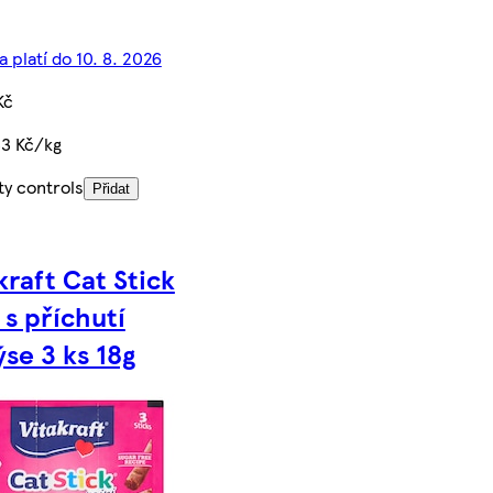
 platí do 10. 8. 2026
Kč
33 Kč/kg
ty controls
Přidat
kraft Cat Stick
 s příchutí
ýse 3 ks 18g