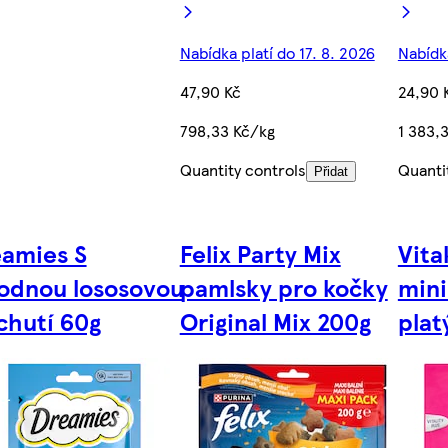
Nabídka platí do 17. 8. 2026
Nabídka
47,90 Kč
24,90 
798,33 Kč/kg
1 383,
Quantity controls
Quanti
Přidat
amies S
Felix Party Mix
Vita
odnou lososovou
pamlsky pro kočky
mini
chutí 60g
Original Mix 200g
plat