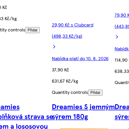
0 Kč
79,90 
33 Kč/kg
29,90 Kč s Clubcard
(443,8
ity controls
Přidat
(498,33 Kč/kg)
Nabídka
Nabídka platí do 10. 8. 2026
114,90
37,90 Kč
638,33
631,67 Kč/kg
Quanti
Quantity controls
Přidat
eamies
Dreamies S jemným
Dre
lňková strava se
sýrem 180g
sýr
em a lososovou