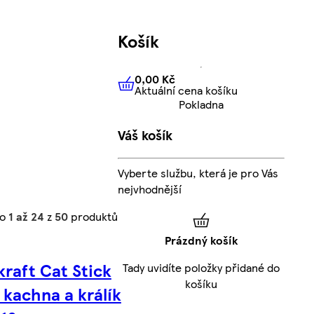
Košík
0,00 Kč
Aktuální cena košíku
0,00 Kč
Aktuální cena košíku
Pokladna
Váš košík
Vyberte službu, která je pro Vás
nejvhodnější
no
1 až 24
z
50
produktů
Prázdný košík
kraft Cat Stick
Tady uvidíte položky přidané do
košíku
 kachna a králík