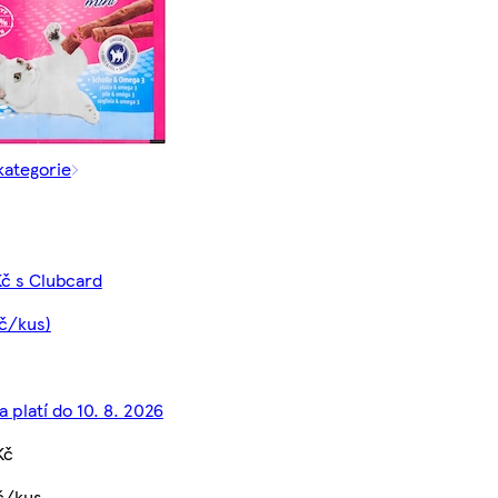
kategorie
Kč s Clubcard
Kč/kus)
 platí do 10. 8. 2026
Kč
č/kus