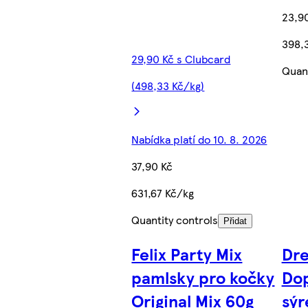
23,9
398,
29,90 Kč s Clubcard
Quant
(498,33 Kč/kg)
Nabídka platí do 10. 8. 2026
37,90 Kč
631,67 Kč/kg
Quantity controls
Přidat
Felix Party Mix
Dr
pamlsky pro kočky
Dop
Original Mix 60g
sýr