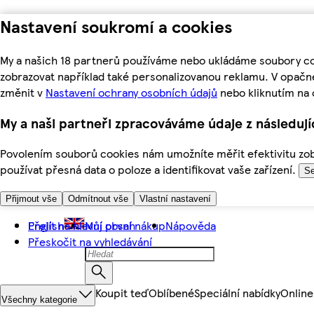
Nastavení soukromí a cookies
My a našich 18 partnerů používáme nebo ukládáme soubory coo
zobrazovat například také personalizovanou reklamu. V opačn
změnit v
Nastavení ochrany osobních údajů
nebo kliknutím na 
My a naši partneři zpracováváme údaje z následuj
Povolením souborů cookies nám umožníte měřit efektivitu zobr
používat přesná data o poloze a identifikovat vaše zařízení.
Se
Přijmout vše
Odmítnout vše
Vlastní nastavení
Přejít na hlavní obsah
English
Můj první nákup
Nápověda
Přeskočit na vyhledávání
Koupit teď
Oblíbené
Speciální nabídky
Online
Všechny kategorie