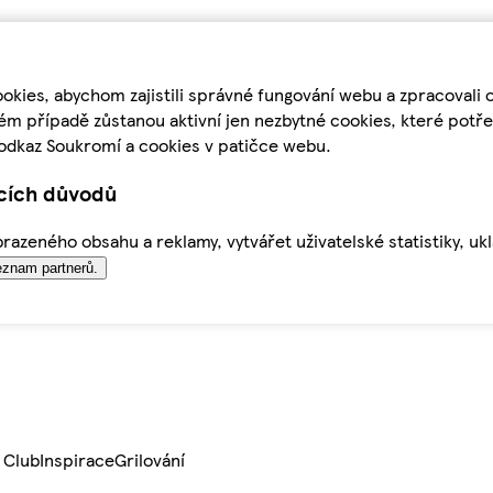
kies, abychom zajistili správné fungování webu a zpracovali 
ém případě zůstanou aktivní jen nezbytné cookies, které pot
odkaz Soukromí a cookies v patičce webu.
ících důvodů
azeného obsahu a reklamy, vytvářet uživatelské statistiky, uk
znam partnerů.
 Club
Inspirace
Grilování