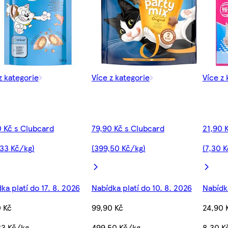
z kategorie
Více z kategorie
Více z 
 Kč s Clubcard
79,90 Kč s Clubcard
21,90 
33 Kč/kg)
(399,50 Kč/kg)
(7,30 
ka platí do 17. 8. 2026
Nabídka platí do 10. 8. 2026
Nabídka
 Kč
99,90 Kč
24,90 
33 Kč/kg
499,50 Kč/kg
8,30 K