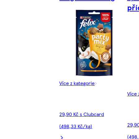
pří
Více z kategorie
Více 
29,90 Kč s Clubcard
29,90
(498,33 Kč/kg)
(498,