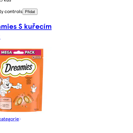
ty controls
Přidat
mies S kuřecím
g
kategorie