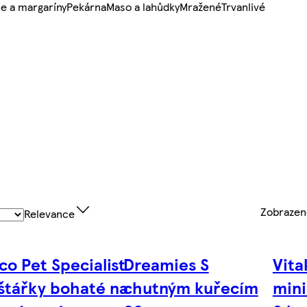
e a margaríny
Pekárna
Maso a lahůdky
Mražené
Trvanlivé
Zobraze
Relevance
co Pet Specialist
Dreamies S
Vita
štářky bohaté na
chutným kuřecím
mini