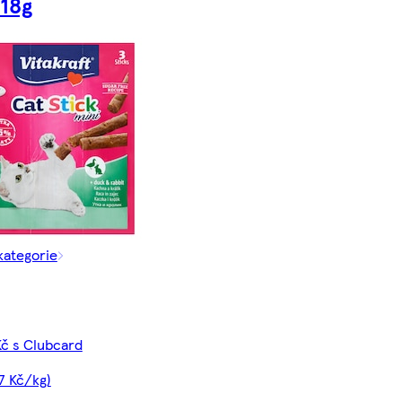
 18g
kategorie
Kč s Clubcard
7 Kč/kg)