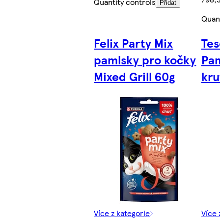
Quantity controls
Přidat
Quant
Felix Party Mix
Tes
pamlsky pro kočky
Pam
Mixed Grill 60g
kru
Více z kategorie
Více 