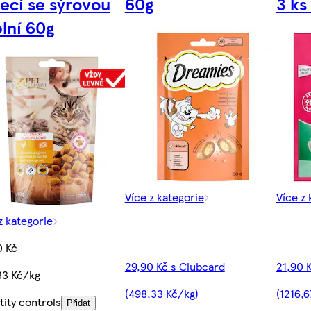
ecí se sýrovou
60g
3 ks
lní 60g
Více z kategorie
Více z 
z kategorie
0 Kč
29,90 Kč s Clubcard
21,90 
33 Kč/kg
(498,33 Kč/kg)
(1216,6
ity controls
Přidat