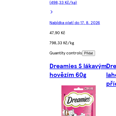
(498,33 Kč/kg)
Nabídka platí do 17. 8. 2026
47,90 Kč
798,33 Kč/kg
Quantity controls
Přidat
Dreamies S lákavým
Dre
hovězím 60g
lah
pří