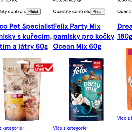
ity controls
Quantity controls
Quanti
Přidat
Přidat
co Pet Specialist
Felix Party Mix
Drea
lsky s kuřecím,
pamlsky pro kočky
180
tím a játry 60g
Ocean Mix 60g
Více z 
z kategorie
Více z kategorie