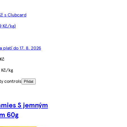
Kč s Clubcard
9 Kč/kg)
 platí do 17. 8. 2026
 Kč
 Kč/kg
ty controls
Přidat
amies S jemným
em 60g