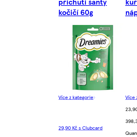
příchutí šanty
kuř
kočičí 60g
náp
Více z kategorie
Více 
23,9
398,
29,90 Kč s Clubcard
Quant