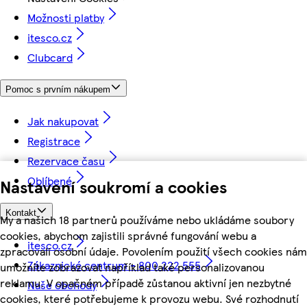
Možnosti platby
itesco.cz
Clubcard
Pomoc s prvním nákupem
Jak nakupovat
Registrace
Rezervace času
Oblíbené
Nastavení soukromí a cookies
Kontakt
My a našich 18 partnerů používáme nebo ukládáme soubory
cookies, abychom zajistili správné fungování webu a
itesco.cz
zpracovali osobní údaje. Povolením použití všech cookies nám
Zákaznické centrum - 800 222 555
umožníte zobrazovat například také personalizovanou
reklamu. V opačném případě zůstanou aktivní jen nezbytné
Naše obchody
cookies, které potřebujeme k provozu webu. Své rozhodnutí