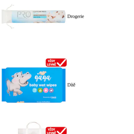
Drogerie
Dítě