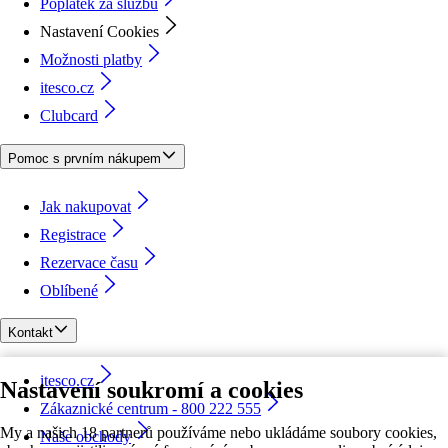
Poplatek za službu
Nastavení Cookies
Možnosti platby
itesco.cz
Clubcard
Pomoc s prvním nákupem
Jak nakupovat
Registrace
Rezervace času
Oblíbené
Kontakt
itesco.cz
Nastavení soukromí a cookies
Zákaznické centrum - 800 222 555
My a našich 18 partnerů používáme nebo ukládáme soubory cookies,
Naše obchody