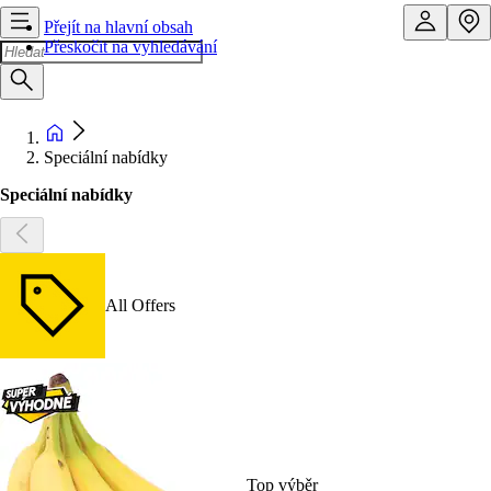
Přejít na hlavní obsah
Přeskočit na vyhledávání
Speciální nabídky
Speciální nabídky
All Offers
Top výběr