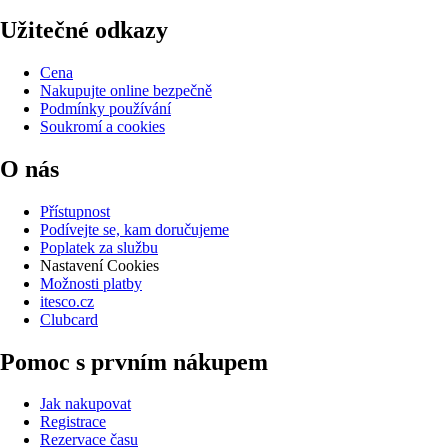
Užitečné odkazy
Cena
Nakupujte online bezpečně
Podmínky používání
Soukromí a cookies
O nás
Přístupnost
Podívejte se, kam doručujeme
Poplatek za službu
Nastavení Cookies
Možnosti platby
itesco.cz
Clubcard
Pomoc s prvním nákupem
Jak nakupovat
Registrace
Rezervace času