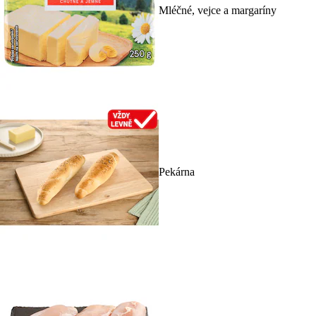
Mléčné, vejce a margaríny
Pekárna