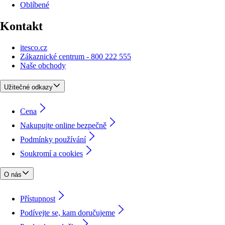
Oblíbené
Kontakt
itesco.cz
Zákaznické centrum - 800 222 555
Naše obchody
Užitečné odkazy
Cena
Nakupujte online bezpečně
Podmínky používání
Soukromí a cookies
O nás
Přístupnost
Podívejte se, kam doručujeme