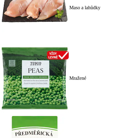
Maso a lahůdky
Mražené