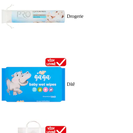
Drogerie
Dítě