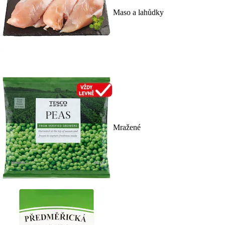
Maso a lahůdky
Mražené