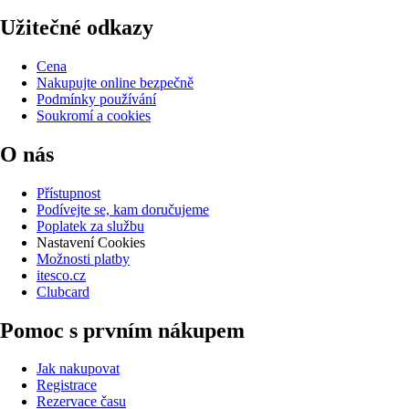
Užitečné odkazy
Cena
Nakupujte online bezpečně
Podmínky používání
Soukromí a cookies
O nás
Přístupnost
Podívejte se, kam doručujeme
Poplatek za službu
Nastavení Cookies
Možnosti platby
itesco.cz
Clubcard
Pomoc s prvním nákupem
Jak nakupovat
Registrace
Rezervace času