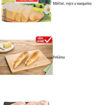
Mléčné, vejce a margaríny
Pekárna