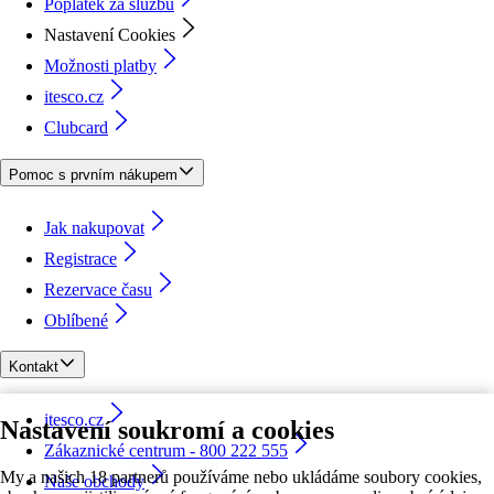
Poplatek za službu
Nastavení Cookies
Možnosti platby
itesco.cz
Clubcard
Pomoc s prvním nákupem
Jak nakupovat
Registrace
Rezervace času
Oblíbené
Kontakt
itesco.cz
Nastavení soukromí a cookies
Zákaznické centrum - 800 222 555
My a našich 18 partnerů používáme nebo ukládáme soubory cookies,
Naše obchody