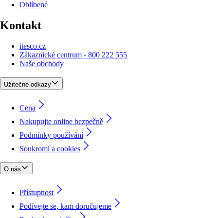
Oblíbené
Kontakt
itesco.cz
Zákaznické centrum - 800 222 555
Naše obchody
Užitečné odkazy
Cena
Nakupujte online bezpečně
Podmínky používání
Soukromí a cookies
O nás
Přístupnost
Podívejte se, kam doručujeme