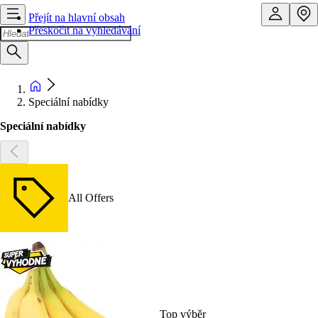
Přejít na hlavní obsah
Přeskočit na vyhledávání
Speciální nabídky
Speciální nabídky
All Offers
Top výběr