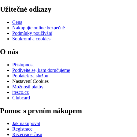
Užitečné odkazy
Cena
Nakupujte online bezpečně
Podmínky používání
Soukromí a cookies
O nás
Přístupnost
Podívejte se, kam doručujeme
Poplatek za službu
Nastavení Cookies
Možnosti platby
itesco.cz
Clubcard
Pomoc s prvním nákupem
Jak nakupovat
Registrace
Rezervace času