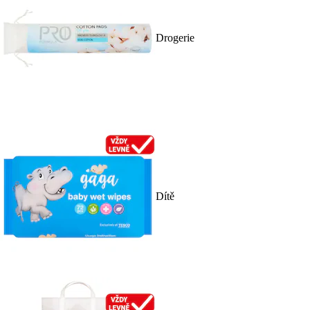
Drogerie
Dítě