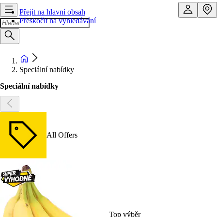
Přejít na hlavní obsah
Přeskočit na vyhledávání
Speciální nabídky
Speciální nabídky
All Offers
Top výběr