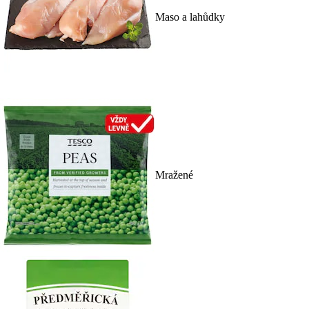
Maso a lahůdky
Mražené