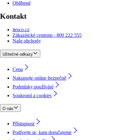
Oblíbené
Kontakt
itesco.cz
Zákaznické centrum - 800 222 555
Naše obchody
Užitečné odkazy
Cena
Nakupujte online bezpečně
Podmínky používání
Soukromí a cookies
O nás
Přístupnost
Podívejte se, kam doručujeme