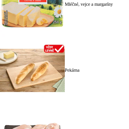
Mléčné, vejce a margaríny
Pekárna