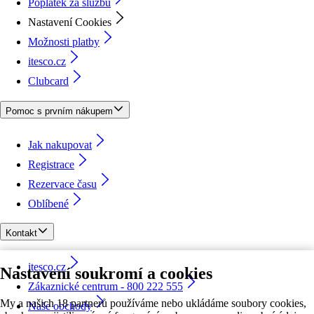
Poplatek za službu
Nastavení Cookies
Možnosti platby
itesco.cz
Clubcard
Pomoc s prvním nákupem
Jak nakupovat
Registrace
Rezervace času
Oblíbené
Kontakt
itesco.cz
Nastavení soukromí a cookies
Zákaznické centrum - 800 222 555
My a našich 18 partnerů používáme nebo ukládáme soubory cookies,
Naše obchody