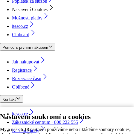
Poplatek za službu
Nastavení Cookies
Možnosti platby
itesco.cz
Clubcard
Pomoc s prvním nákupem
Jak nakupovat
Registrace
Rezervace času
Oblíbené
Kontakt
itesco.cz
Nastavení soukromí a cookies
Zákaznické centrum - 800 222 555
My a našich 18 partnerů používáme nebo ukládáme soubory cookies,
Naše obchody