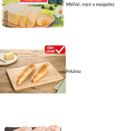
Mléčné, vejce a margaríny
Pekárna