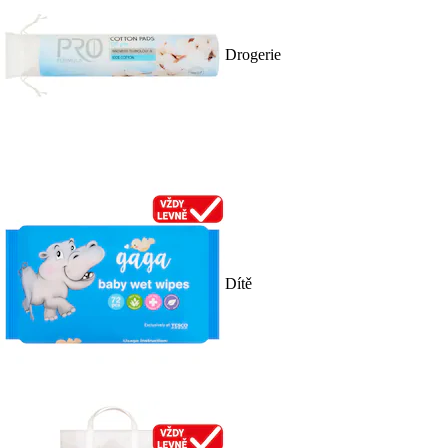
Drogerie
Dítě