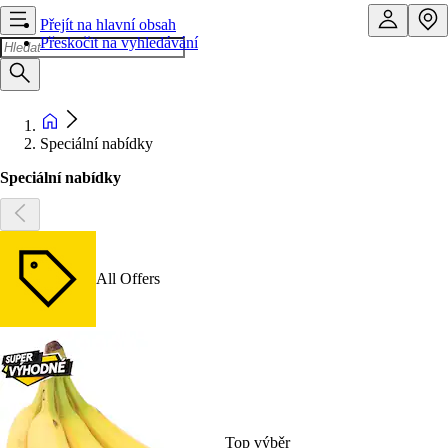
Přejít na hlavní obsah
Přeskočit na vyhledávání
Speciální nabídky
Speciální nabídky
All Offers
Top výběr