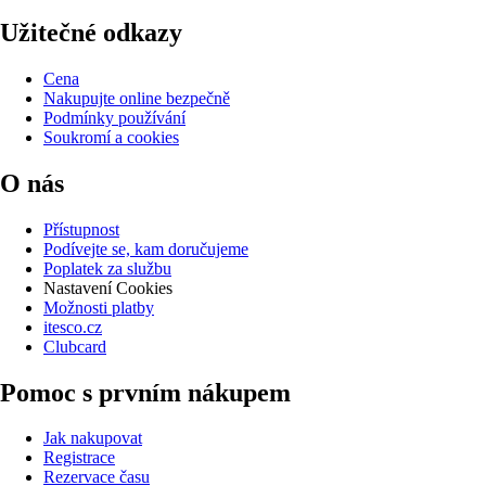
Užitečné odkazy
Cena
Nakupujte online bezpečně
Podmínky používání
Soukromí a cookies
O nás
Přístupnost
Podívejte se, kam doručujeme
Poplatek za službu
Nastavení Cookies
Možnosti platby
itesco.cz
Clubcard
Pomoc s prvním nákupem
Jak nakupovat
Registrace
Rezervace času