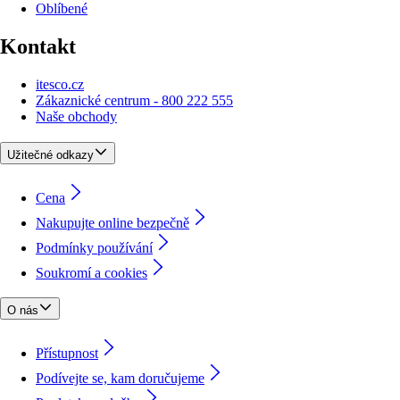
Oblíbené
Kontakt
itesco.cz
Zákaznické centrum - 800 222 555
Naše obchody
Užitečné odkazy
Cena
Nakupujte online bezpečně
Podmínky používání
Soukromí a cookies
O nás
Přístupnost
Podívejte se, kam doručujeme