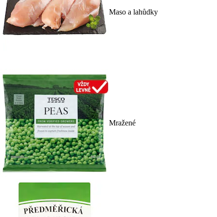
Maso a lahůdky
Mražené