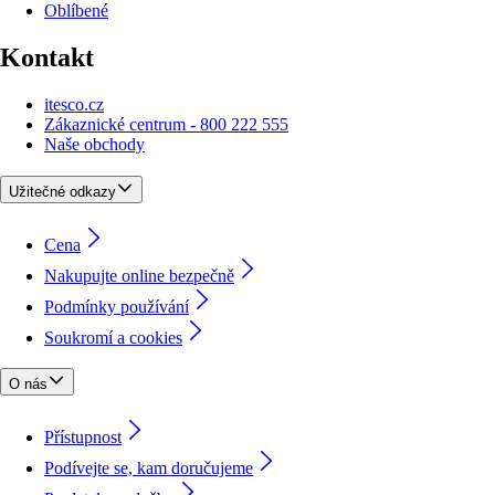
Oblíbené
Kontakt
itesco.cz
Zákaznické centrum - 800 222 555
Naše obchody
Užitečné odkazy
Cena
Nakupujte online bezpečně
Podmínky používání
Soukromí a cookies
O nás
Přístupnost
Podívejte se, kam doručujeme