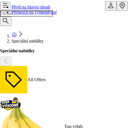
Přejít na hlavní obsah
Přeskočit na vyhledávání
Speciální nabídky
Speciální nabídky
All Offers
Top výběr