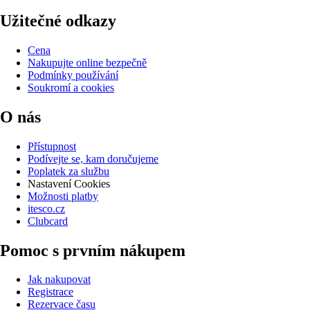
Užitečné odkazy
Cena
Nakupujte online bezpečně
Podmínky používání
Soukromí a cookies
O nás
Přístupnost
Podívejte se, kam doručujeme
Poplatek za službu
Nastavení Cookies
Možnosti platby
itesco.cz
Clubcard
Pomoc s prvním nákupem
Jak nakupovat
Registrace
Rezervace času