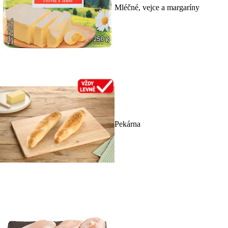
Mléčné, vejce a margaríny
Pekárna