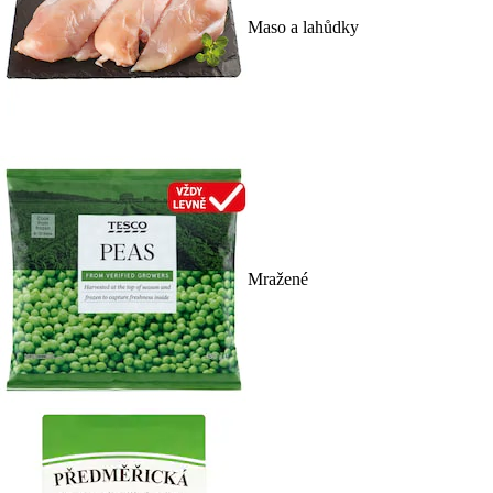
Maso a lahůdky
Mražené