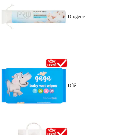
Drogerie
Dítě