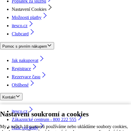
Poplatek za službu
Nastavení Cookies
Možnosti platby
itesco.cz
Clubcard
Pomoc s prvním nákupem
Jak nakupovat
Registrace
Rezervace času
Oblíbené
Kontakt
itesco.cz
Nastavení soukromí a cookies
Zákaznické centrum - 800 222 555
My a našich 18 partnerů používáme nebo ukládáme soubory cookies,
Naše obchody