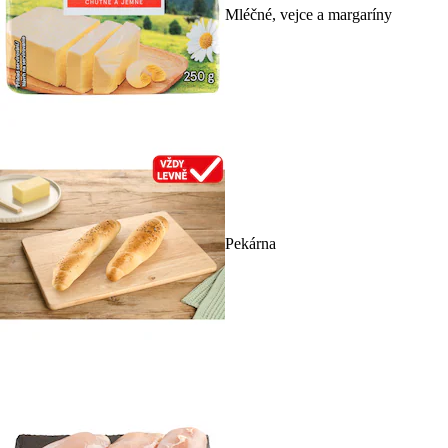
Mléčné, vejce a margaríny
Pekárna