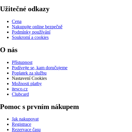
Užitečné odkazy
Cena
Nakupujte online bezpečně
Podmínky používání
Soukromí a cookies
O nás
Přístupnost
Podívejte se, kam doručujeme
Poplatek za službu
Nastavení Cookies
Možnosti platby
itesco.cz
Clubcard
Pomoc s prvním nákupem
Jak nakupovat
Registrace
Rezervace času