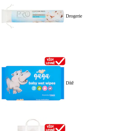
Drogerie
Dítě