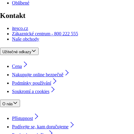
Oblíbené
Kontakt
itesco.cz
Zákaznické centrum - 800 222 555
Naše obchody
Užitečné odkazy
Cena
Nakupujte online bezpečně
Podmínky používání
Soukromí a cookies
O nás
Přístupnost
Podívejte se, kam doručujeme