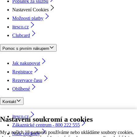
Poplatek za službu
Nastavení Cookies
Možnosti platby
itesco.cz
Clubcard
Pomoc s prvním nákupem
Jak nakupovat
Registrace
Rezervace času
Oblíbené
Kontakt
itesco.cz
Nastavení soukromí a cookies
Zákaznické centrum - 800 222 555
My a našich 18 partnerů používáme nebo ukládáme soubory cookies,
Naše obchody