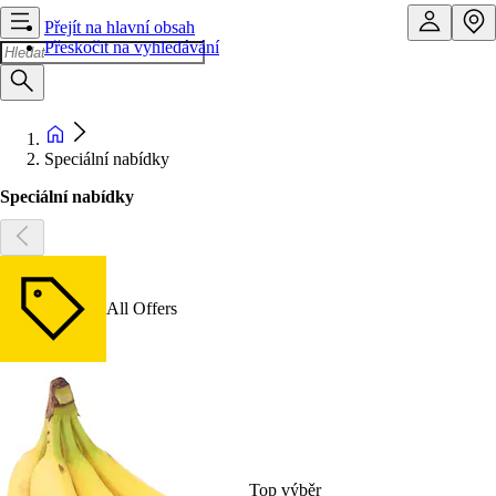
Přejít na hlavní obsah
Přeskočit na vyhledávání
Speciální nabídky
Speciální nabídky
All Offers
Top výběr