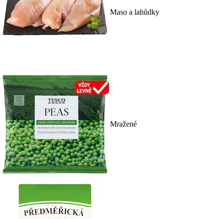
Maso a lahůdky
Mražené