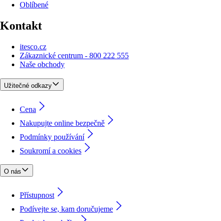
Oblíbené
Kontakt
itesco.cz
Zákaznické centrum - 800 222 555
Naše obchody
Užitečné odkazy
Cena
Nakupujte online bezpečně
Podmínky používání
Soukromí a cookies
O nás
Přístupnost
Podívejte se, kam doručujeme