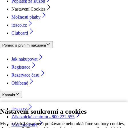
Poplatek za službu
Nastavení Cookies
Možnosti platby
itesco.cz
Clubcard
Pomoc s prvním nákupem
Jak nakupovat
Registrace
Rezervace času
Oblíbené
Kontakt
itesco.cz
Nastavení soukromí a cookies
Zákaznické centrum - 800 222 555
My a našich 18 partnerů používáme nebo ukládáme soubory cookies,
Naše obchody