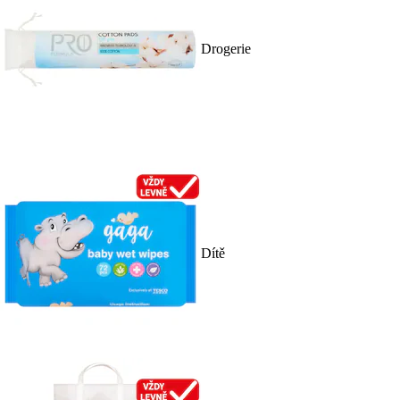
Drogerie
Dítě