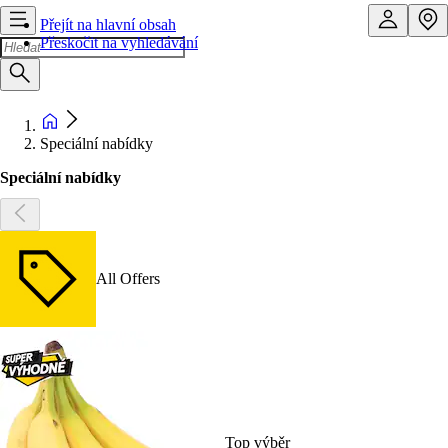
Přejít na hlavní obsah
Přeskočit na vyhledávání
Speciální nabídky
Speciální nabídky
All Offers
Top výběr