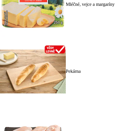
Mléčné, vejce a margaríny
Pekárna