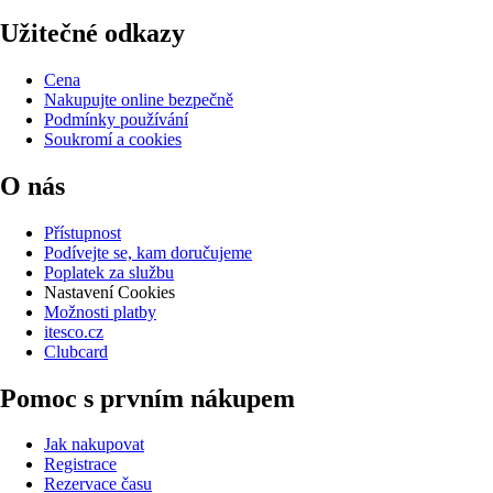
Užitečné odkazy
Cena
Nakupujte online bezpečně
Podmínky používání
Soukromí a cookies
O nás
Přístupnost
Podívejte se, kam doručujeme
Poplatek za službu
Nastavení Cookies
Možnosti platby
itesco.cz
Clubcard
Pomoc s prvním nákupem
Jak nakupovat
Registrace
Rezervace času