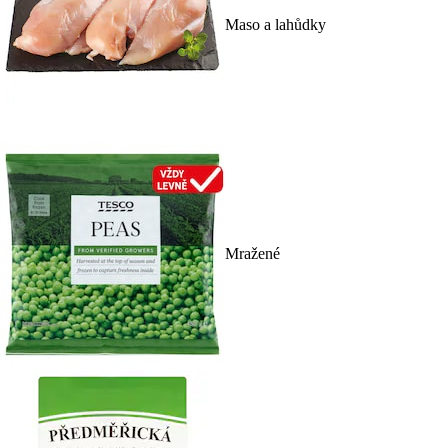
Maso a lahůdky
Mražené