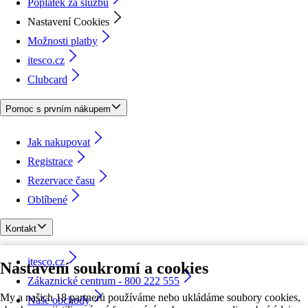
Poplatek za službu
Nastavení Cookies
Možnosti platby
itesco.cz
Clubcard
Pomoc s prvním nákupem
Jak nakupovat
Registrace
Rezervace času
Oblíbené
Kontakt
itesco.cz
Nastavení soukromí a cookies
Zákaznické centrum - 800 222 555
My a našich 18 partnerů používáme nebo ukládáme soubory cookies,
Naše obchody