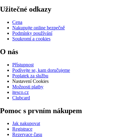
Užitečné odkazy
Cena
Nakupujte online bezpečně
Podmínky používání
Soukromí a cookies
O nás
Přístupnost
Podívejte se, kam doručujeme
Poplatek za službu
Nastavení Cookies
Možnosti platby
itesco.cz
Clubcard
Pomoc s prvním nákupem
Jak nakupovat
Registrace
Rezervace času