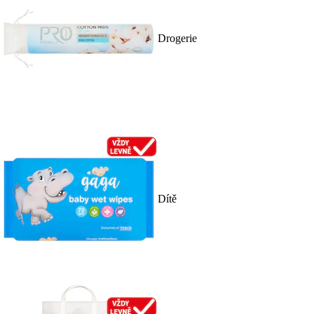
Drogerie
Dítě