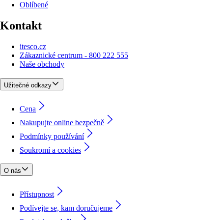
Oblíbené
Kontakt
itesco.cz
Zákaznické centrum - 800 222 555
Naše obchody
Užitečné odkazy
Cena
Nakupujte online bezpečně
Podmínky používání
Soukromí a cookies
O nás
Přístupnost
Podívejte se, kam doručujeme