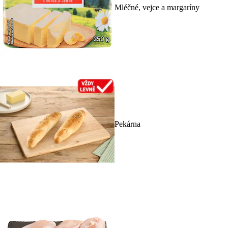
Mléčné, vejce a margaríny
Pekárna