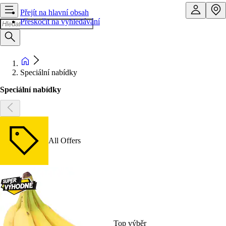
Přejít na hlavní obsah
Přeskočit na vyhledávání
Speciální nabídky
Speciální nabídky
All Offers
Top výběr