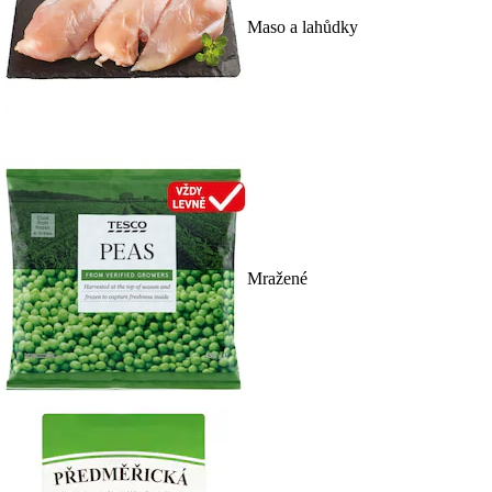
Maso a lahůdky
Mražené