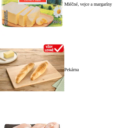
Mléčné, vejce a margaríny
Pekárna