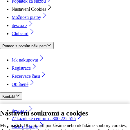
Poplatek za službu
Nastavení Cookies
Možnosti platby
itesco.cz
Clubcard
Pomoc s prvním nákupem
Jak nakupovat
Registrace
Rezervace času
Oblíbené
Kontakt
itesco.cz
Nastavení soukromí a cookies
Zákaznické centrum - 800 222 555
My a našich 18 partnerů používáme nebo ukládáme soubory cookies,
Naše obchody