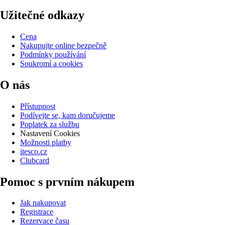
Užitečné odkazy
Cena
Nakupujte online bezpečně
Podmínky používání
Soukromí a cookies
O nás
Přístupnost
Podívejte se, kam doručujeme
Poplatek za službu
Nastavení Cookies
Možnosti platby
itesco.cz
Clubcard
Pomoc s prvním nákupem
Jak nakupovat
Registrace
Rezervace času