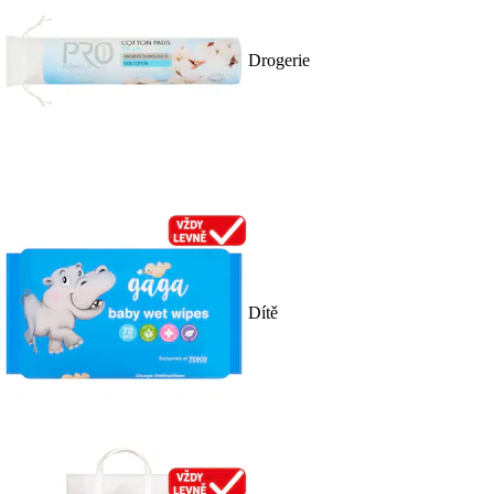
Drogerie
Dítě