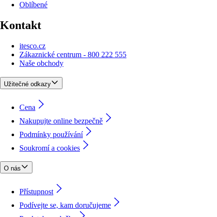
Oblíbené
Kontakt
itesco.cz
Zákaznické centrum - 800 222 555
Naše obchody
Užitečné odkazy
Cena
Nakupujte online bezpečně
Podmínky používání
Soukromí a cookies
O nás
Přístupnost
Podívejte se, kam doručujeme