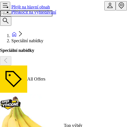
Přejít na hlavní obsah
Přeskočit na vyhledávání
Speciální nabídky
Speciální nabídky
All Offers
Top výběr