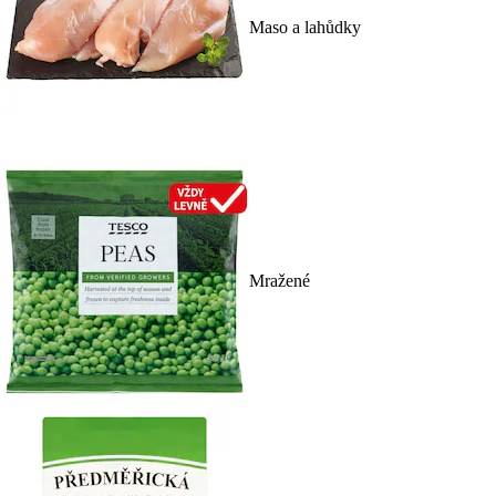
Maso a lahůdky
Mražené