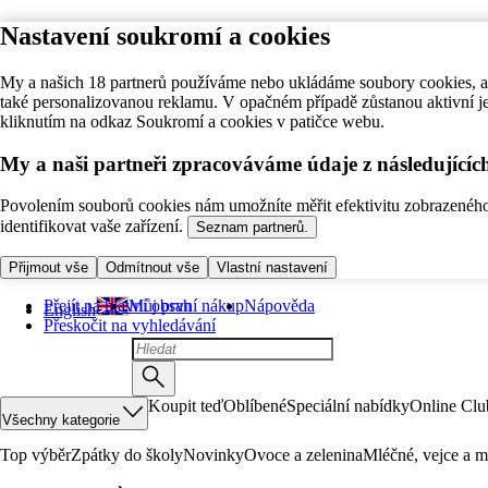
Nastavení soukromí a cookies
My a našich 18 partnerů používáme nebo ukládáme soubory cookies, ab
také personalizovanou reklamu. V opačném případě zůstanou aktivní j
kliknutím na odkaz Soukromí a cookies v patičce webu.
My a naši partneři zpracováváme údaje z následující
Povolením souborů cookies nám umožníte měřit efektivitu zobrazeného o
identifikovat vaše zařízení.
Seznam partnerů.
Přijmout vše
Odmítnout vše
Vlastní nastavení
Přejít na hlavní obsah
Můj první nákup
Nápověda
English
Přeskočit na vyhledávání
Koupit teď
Oblíbené
Speciální nabídky
Online Clu
Všechny kategorie
Top výběr
Zpátky do školy
Novinky
Ovoce a zelenina
Mléčné, vejce a m