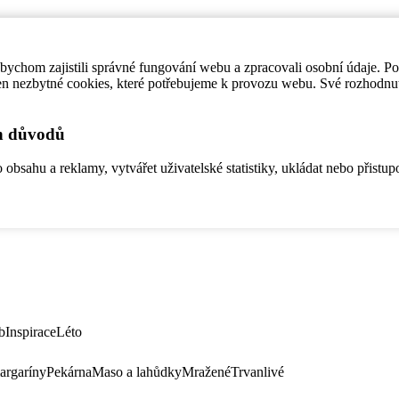
ychom zajistili správné fungování webu a zpracovali osobní údaje. P
en nezbytné cookies, které potřebujeme k provozu webu. Své rozhodnu
ch důvodů
bsahu a reklamy, vytvářet uživatelské statistiky, ukládat nebo přistup
b
Inspirace
Léto
argaríny
Pekárna
Maso a lahůdky
Mražené
Trvanlivé