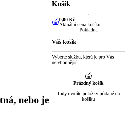
Košík
0,00 Kč
Aktuální cena košíku
0,00 Kč
Aktuální cena košíku
Pokladna
Váš košík
Vyberte službu, která je pro Vás
nejvhodnější
Prázdný košík
Tady uvidíte položky přidané do
tná, nebo je
košíku