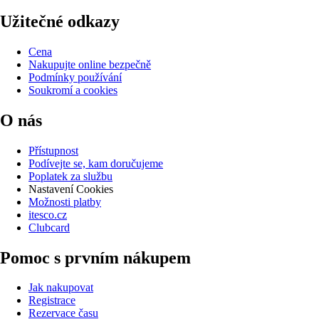
Užitečné odkazy
Cena
Nakupujte online bezpečně
Podmínky používání
Soukromí a cookies
O nás
Přístupnost
Podívejte se, kam doručujeme
Poplatek za službu
Nastavení Cookies
Možnosti platby
itesco.cz
Clubcard
Pomoc s prvním nákupem
Jak nakupovat
Registrace
Rezervace času