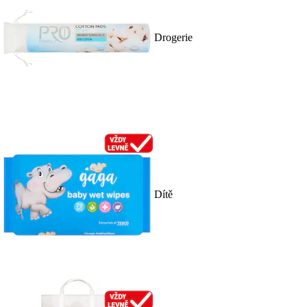
Drogerie
Dítě