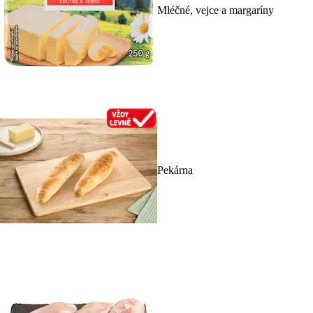
Mléčné, vejce a margaríny
Pekárna