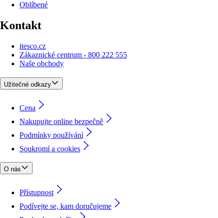
Oblíbené
Kontakt
itesco.cz
Zákaznické centrum - 800 222 555
Naše obchody
Užitečné odkazy
Cena
Nakupujte online bezpečně
Podmínky používání
Soukromí a cookies
O nás
Přístupnost
Podívejte se, kam doručujeme