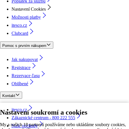
Poplatek za službu
Nastavení Cookies
Možnosti platby
itesco.cz
Clubcard
Pomoc s prvním nákupem
Jak nakupovat
Registrace
Rezervace času
Oblíbené
Kontakt
itesco.cz
Nastavení soukromí a cookies
Zákaznické centrum - 800 222 555
My a našich 18 partnerů používáme nebo ukládáme soubory cookies,
Naše obchody