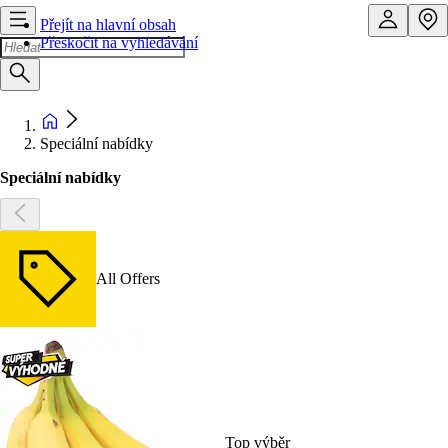
Přejít na hlavní obsah
Přeskočit na vyhledávání
Speciální nabídky
Speciální nabídky
All Offers
Top výběr