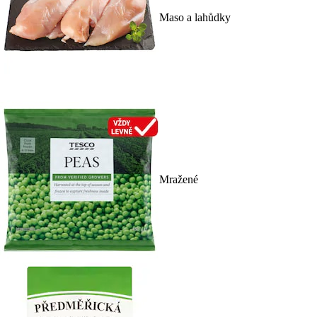
Maso a lahůdky
Mražené